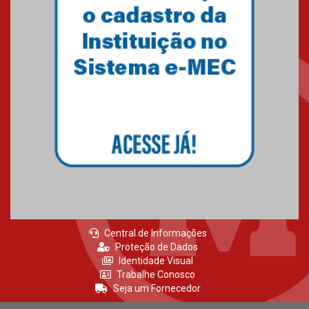
Amigos do IPCB
24.03.2026
É bom fazer o Bem 2026
30.03.2026
Central de Informações
Proteção de Dados
Identidade Visual
Trabalhe Conosco
Seja um Fornecedor