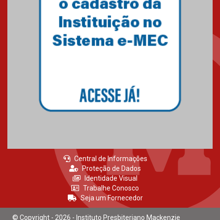
24.03.2026
É bom fazer o Bem 2026
30.03.2026
Central de Informações
Proteção de Dados
Identidade Visual
Trabalhe Conosco
Seja um Fornecedor
© Copyright - 2026 - Instituto Presbiteriano Mackenzie