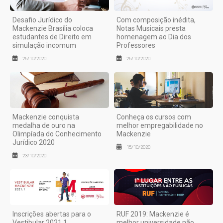
Desafio Jurídico do
Com composição inédita,
Mackenzie Brasília coloca
Notas Musicais presta
estudantes de Direito em
homenagem ao Dia dos
simulação incomum
Professores
26/10/2020
26/10/2020
Mackenzie conquista
Conheça os cursos com
medalha de ouro na
melhor empregabilidade no
Olimpíada do Conhecimento
Mackenzie
Jurídico 2020
15/10/2020
23/10/2020
Inscrições abertas para o
RUF 2019: Mackenzie é
Vestibular 2021.1
melhor universidade não