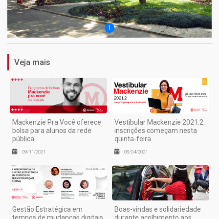
1
Veja mais
Mackenzie Pra Você oferece
Vestibular Mackenzie 2021.2:
bolsa para alunos da rede
inscrições começam nesta
pública
quinta-feira
09/11/2021
08/04/2021
Gestão Estratégica em
Boas-vindas e solidariedade
tempos de mudanças digitais
durante acolhimento aos