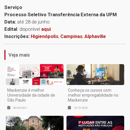
Serviço
Processo Seletivo Transferência Externa da UPM
Data:
até 28 de junho
Edital
: disponível
aqui
1
Inscrições:
Higienópolis
,
Campinas
,
Alphaville
Veja mais
Mackenzie é melhor
Conheça os cursos com
Universidade da cidade de
melhor empregabilidade no
São Paulo
Mackenzie
30/04/2021
15/10/2020