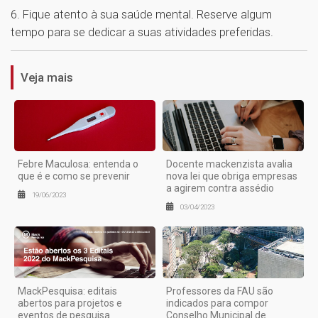
6. Fique atento à sua saúde mental. Reserve algum
1
tempo para se dedicar a suas atividades preferidas.
Veja mais
Febre Maculosa: entenda o
Docente mackenzista avalia
que é e como se prevenir
nova lei que obriga empresas
a agirem contra assédio
19/06/2023
03/04/2023
MackPesquisa: editais
Professores da FAU são
abertos para projetos e
indicados para compor
eventos de pesquisa
Conselho Municipal de