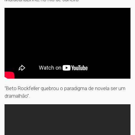
"Beto Rockfeller quebrou o paradigma de novela ser um
dramalhão”.