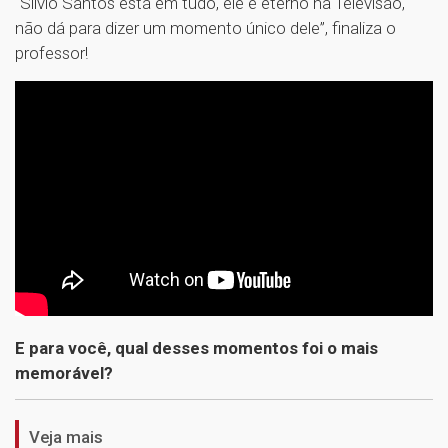
“Sílvio Santos está em tudo, ele é eterno na Televisão,
não dá para dizer um momento único dele”, finaliza o
professor!
E para você, qual desses momentos foi o mais
1
memorável?
Veja mais