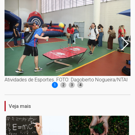
Atividades de Esportes. FOTO: Dagoberto Nogueira/NTAI
A
1
2
3
4
Veja mais