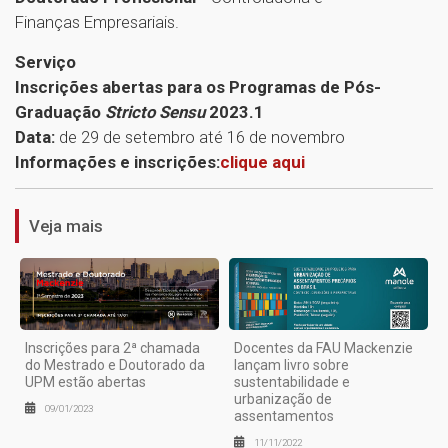
Finanças Empresariais.
Serviço
Inscrições abertas para os Programas de Pós-
Graduação
Stricto Sensu
2023.1
Data:
de 29 de setembro até 16 de novembro
1
Informações e inscrições:
clique aqui
Veja mais
Inscrições para 2ª chamada
Docentes da FAU Mackenzie
do Mestrado e Doutorado da
lançam livro sobre
UPM estão abertas
sustentabilidade e
urbanização de
09/01/2023
assentamentos
11/11/2022