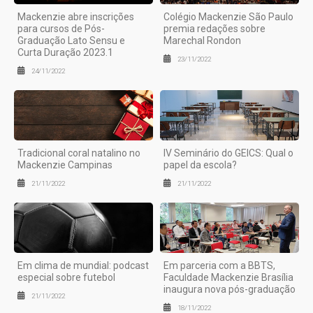
Mackenzie abre inscrições
Colégio Mackenzie São Paulo
para cursos de Pós-
premia redações sobre
Graduação Lato Sensu e
Marechal Rondon
Curta Duração 2023.1
23/11/2022
24/11/2022
Tradicional coral natalino no
IV Seminário do GEICS: Qual o
Mackenzie Campinas
papel da escola?
21/11/2022
21/11/2022
Em clima de mundial: podcast
Em parceria com a BBTS,
especial sobre futebol
Faculdade Mackenzie Brasília
inaugura nova pós-graduação
21/11/2022
18/11/2022