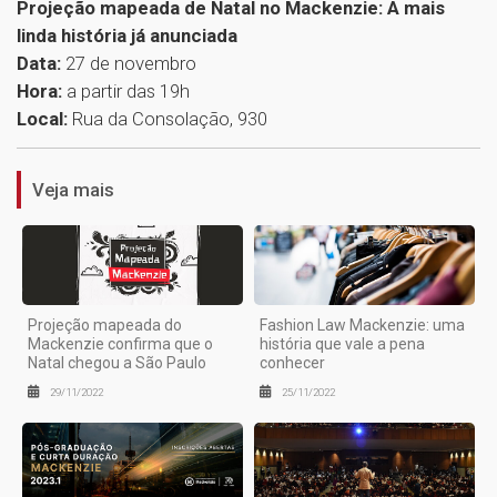
Projeção mapeada de Natal no Mackenzie: A mais
linda história já anunciada
Data:
27 de novembro
Hora:
a partir das 19h
1
Local:
Rua da Consolação, 930
Veja mais
Projeção mapeada do
Fashion Law Mackenzie: uma
Mackenzie confirma que o
história que vale a pena
Natal chegou a São Paulo
conhecer
29/11/2022
25/11/2022