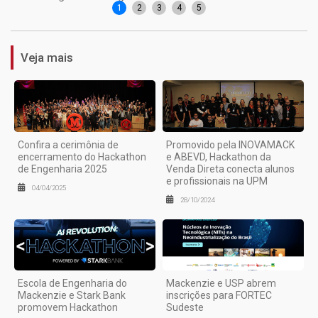
1
2
3
4
5
Veja mais
Confira a cerimônia de
Promovido pela INOVAMACK
encerramento do Hackathon
e ABEVD, Hackathon da
de Engenharia 2025
Venda Direta conecta alunos
e profissionais na UPM
04/04/2025
28/10/2024
Escola de Engenharia do
Mackenzie e USP abrem
Mackenzie e Stark Bank
inscrições para FORTEC
promovem Hackathon
Sudeste