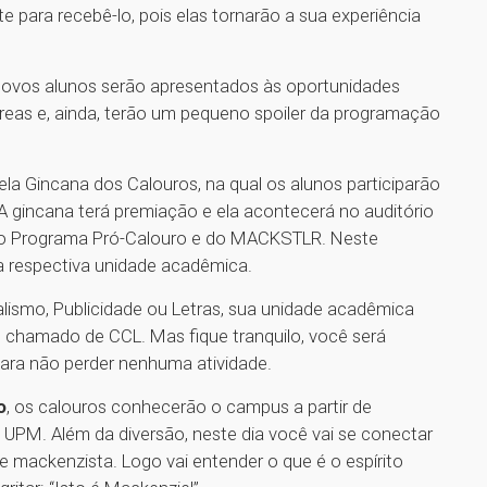
e para recebê-lo, pois elas tornarão a sua experiência
 novos alunos serão apresentados às oportunidades
 áreas e, ainda, terão um pequeno spoiler da programação
ela Gincana dos Calouros, na qual os alunos participarão
A gincana terá premiação e ela acontecerá no auditório
 do Programa Pró-Calouro e do MACKSTLR. Neste
ua respectiva unidade acadêmica.
lismo, Publicidade ou Letras, sua unidade acadêmica
chamado de CCL. Mas fique tranquilo, você será
 para não perder nenhuma atividade.
o
, os calouros conhecerão o campus a partir de
a UPM. Além da diversão, neste dia você vai se conectar
e mackenzista. Logo vai entender o que é o espírito