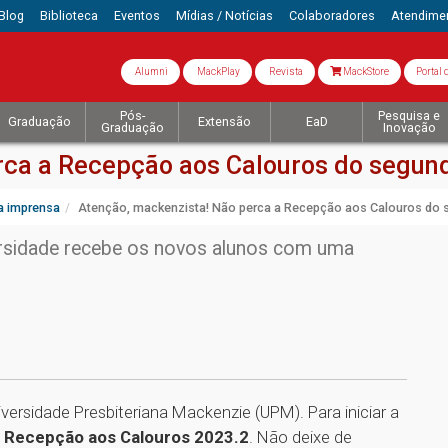
Blog
Biblioteca
Eventos
Mídias / Notícias
Colaboradores
Atendime
Alumni
MackPlay
Revista
MackStore
Portal 
Pós-
Pesquisa e
Graduação
Extensão
EaD
Graduação
Inovação
rca a Recepção aos Calouros do segun
a imprensa
Atenção, mackenzista! Não perca a Recepção aos Calouros do 
versidade recebe os novos alunos com uma
versidade Presbiteriana Mackenzie (UPM). Para iniciar a
a
Recepção aos Calouros 2023.2
. Não deixe de