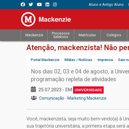
Aluno e Antigo Aluno
Processos
Mackenzie
Matrículas
Colégios
Seletivos
Atenção, mackenzista! Não pe
Portal Mackenzie
Mídias / Notícias
Imprensa
Saiu n
Nos dias 02, 03 e 04 de agosto, a Uni
programação repleta de atividades
25.07.2023 - EM
UNIVERSIDADE
Comunicação - Marketing Mackenzie
Você, mackenzista, seja muito bem-vindo(a) à Uni
sua trajetória universitária, a primeira etapa será 