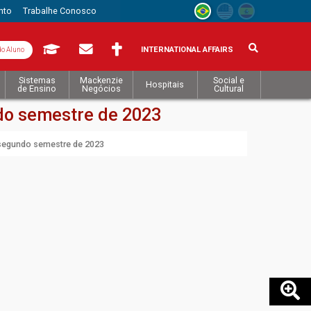
nto
Trabalhe Conosco
INTERNATIONAL AFFAIRS
do Aluno
Sistemas
Mackenzie
Social e
Hospitais
de Ensino
Negócios
Cultural
do semestre de 2023
segundo semestre de 2023