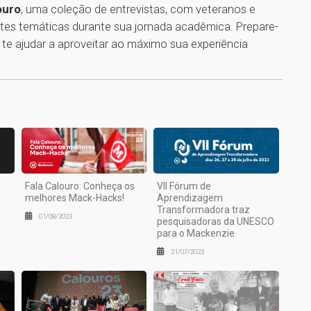
ouro
, uma coleção de entrevistas, com veteranos e
entes temáticas durante sua jornada acadêmica. Prepare-
e te ajudar a aproveitar ao máximo sua experiência
1
Fala Calouro: Conheça os
VII Fórum de
o
melhores Mack-Hacks!
Aprendizagem
Transformadora traz
01/08/2023
pesquisadoras da UNESCO
para o Mackenzie
21/07/2023