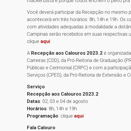
mackenzista e porque todos enchem o peito pra gr
Você deverá participar da Recepção no mesmo pe
acontecerá em três horários: 8h, 14h e 19h. Os
com atividades adequadas à modalidade a distânc
Campinas serão recebidos em suas respectivas u
clique
aqui
.
A
Recepção aos Calouros 2023.2
é organizada
Carreiras (CDD), da Pró-Reitoria de Graduação 
Públicas e Cerimonial (CRPC) e com a participa
Serviços (CPES), da Pró-Reitoria de Extensão e 
Serviço
Recepção aos Calouros 2023.2
Datas
: 02, 03 e 04 de agosto
Horários
: 8h, 14h e 19h
Programação
: clique
aqui
Fala Calouro