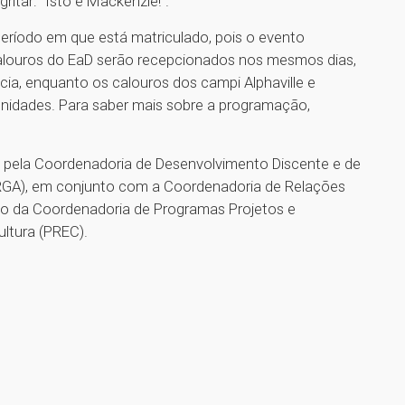
itar: “Isto é Mackenzie!”.
ríodo em que está matriculado, pois o evento
 calouros do EaD serão recepcionados nos mesmos dias,
ia, enquanto os calouros dos campi Alphaville e
nidades. Para saber mais sobre a programação,
 pela Coordenadoria de Desenvolvimento Discente e de
(PRGA), em conjunto com a Coordenadoria de Relações
ção da Coordenadoria de Programas Projetos e
Cultura (PREC).