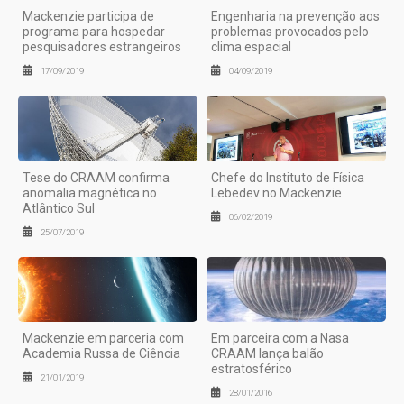
Mackenzie participa de
Engenharia na prevenção aos
programa para hospedar
problemas provocados pelo
pesquisadores estrangeiros
clima espacial
17/09/2019
04/09/2019
Tese do CRAAM confirma
Chefe do Instituto de Física
anomalia magnética no
Lebedev no Mackenzie
Atlântico Sul
06/02/2019
25/07/2019
Mackenzie em parceria com
Em parceira com a Nasa
Academia Russa de Ciência
CRAAM lança balão
estratosférico
21/01/2019
28/01/2016