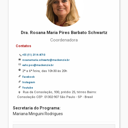
Dra. Rosana Maria Pires Barbato Schwartz
Coordenadora
Contatos
+55 (11) 2114-8710
rosanamaria.schwartz@mackenzie.br
eahc.pos@mackenzie.br
2ª a 6ª feira, das 10h30 às 20h
Facebook
Instagram
Youtube
Rua da Consolação, 930, prédio 25, térreo Bairro:
Consolação CEP: 01302-907 São Paulo - SP - Brasil
Secretaria do Programa:
Mariana Minguini Rodrigues