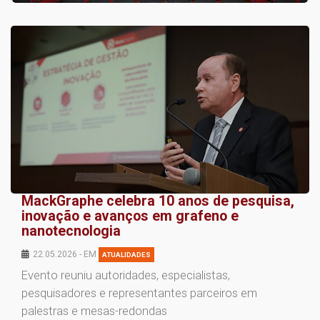
MackGraphe celebra 10 anos de pesquisa,
inovação e avanços em grafeno e
nanotecnologia
22.05.2026 - EM
ATUALIDADES
Evento reuniu autoridades, especialistas,
pesquisadores e representantes parceiros em
palestras e mesas-redondas