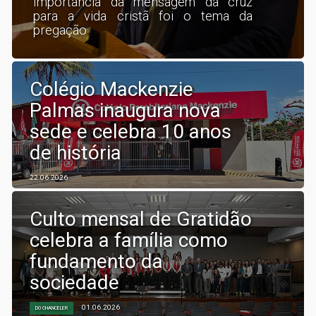
Importância da mensagem da cruz
para a vida cristã foi o tema da
pregação
Colégio Mackenzie
Palmas inaugura nova
sede e celebra 10 anos
de história
22.06.2026
Culto mensal de Gratidão
celebra a família como
fundamento da
sociedade
01.06.2026
DO CHANCELER