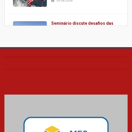
05.08.2026
Seminário discute desafios das
novas tecnologias em sistemas
solares residenciais
04.08.2026
Mackenzie recepciona os
calouros do segundo semestre de
2026
04.08.2026
Como o Colégio Mackenzie
Brasília prepara seus estudantes
para o PAS antes mesmo do
Ensino Médio
04.08.2026