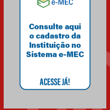
Como os pais podem investir na
educação dos filhos além da
escola
04.08.2026
XIII Fórum de Aprendizagem
Transformadora reúne docentes
para debater inovação e desafios
da educação superior
04.08.2026
Professora do Mackenzie é
finalista do Prêmio Jabuti com
obra sobre ética e arquitetura
contemporânea
04.08.2026