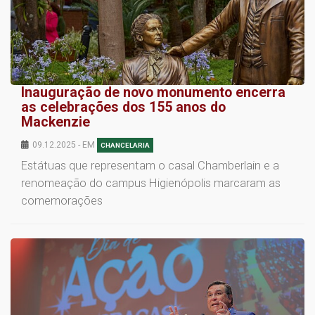
Inauguração de novo monumento encerra
as celebrações dos 155 anos do
Mackenzie
09.12.2025 - EM
CHANCELARIA
Estátuas que representam o casal Chamberlain e a
renomeação do campus Higienópolis marcaram as
comemorações