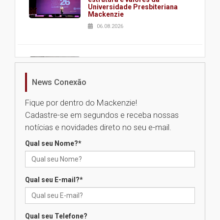
Universidade Presbiteriana
Mackenzie
06.08.2026
Nova apresentação do Centro
de Música Brasileira
homenageia artista brasileira
News Conexão
05.08.2026
Fique por dentro do Mackenzie!
Cadastre-se em segundos e receba nossas
Universidade Mackenzie
notícias e novidades direto no seu e-mail.
realizará nova edição da Feira
EducationUSA
Qual seu Nome?
*
05.08.2026
Qual seu E-mail?
*
Seminário discute desafios
das novas tecnologias em
sistemas solares residenciais
04.08.2026
Qual seu Telefone?