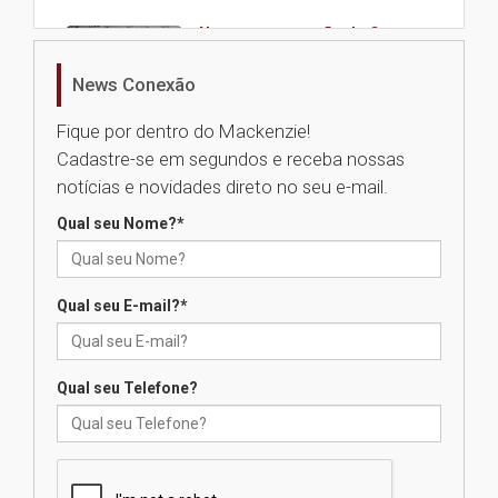
Nova apresentação do Centro
de Música Brasileira
homenageia artista brasileira
News Conexão
05.08.2026
Fique por dentro do Mackenzie!
Cadastre-se em segundos e receba nossas
Universidade Mackenzie
notícias e novidades direto no seu e-mail.
realizará nova edição da Feira
EducationUSA
Qual seu Nome?
*
05.08.2026
Qual seu E-mail?
*
Seminário discute desafios
das novas tecnologias em
sistemas solares residenciais
04.08.2026
Qual seu Telefone?
Mackenzie recepciona os
calouros do segundo semestre
de 2026