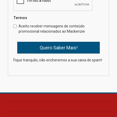
04.08.2026
Termos
Como o Colégio Mackenzie
Brasília prepara seus
Aceito receber mensagens de conteúdo
estudantes para o PAS antes
promocional relacionados ao Mackenzie
mesmo do Ensino Médio
04.08.2026
Como os pais podem investir
Fique tranquilo, não encheremos a sua caixa de spam!
na educação dos filhos além da
escola
04.08.2026