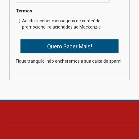
Termos
Como o Colégio Mackenzie
Brasília prepara seus
Aceito receber mensagens de conteúdo
estudantes para o PAS antes
promocional relacionados ao Mackenzie
mesmo do Ensino Médio
04.08.2026
Como os pais podem investir
Fique tranquilo, não encheremos a sua caixa de spam!
na educação dos filhos além da
escola
04.08.2026