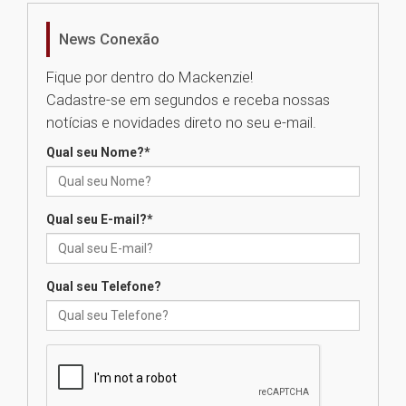
de Música Brasileira
homenageia artista brasileira
News Conexão
05.08.2026
Fique por dentro do Mackenzie!
Cadastre-se em segundos e receba nossas
Universidade Mackenzie
notícias e novidades direto no seu e-mail.
realizará nova edição da Feira
EducationUSA
Qual seu Nome?
*
05.08.2026
Qual seu E-mail?
*
Seminário discute desafios
das novas tecnologias em
sistemas solares residenciais
04.08.2026
Qual seu Telefone?
Mackenzie recepciona os
calouros do segundo semestre
de 2026
04.08.2026