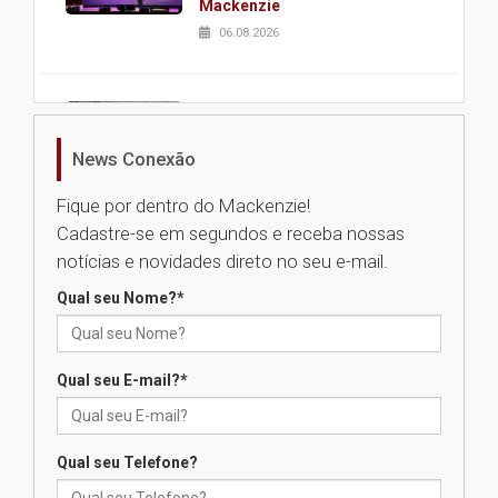
Mackenzie
06.08.2026
Nova apresentação do Centro
de Música Brasileira
homenageia artista brasileira
News Conexão
05.08.2026
Fique por dentro do Mackenzie!
Cadastre-se em segundos e receba nossas
Universidade Mackenzie
notícias e novidades direto no seu e-mail.
realizará nova edição da Feira
EducationUSA
Qual seu Nome?
*
05.08.2026
Qual seu E-mail?
*
Seminário discute desafios
das novas tecnologias em
sistemas solares residenciais
04.08.2026
Qual seu Telefone?