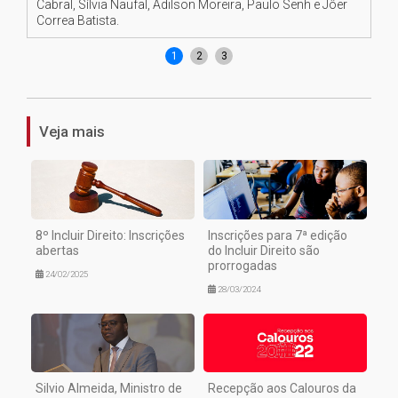
Cabral, Sílvia Naufal, Adilson Moreira, Paulo Senh e Jôer
Cru
Correa Batista.
Sa
1
2
3
Veja mais
8º Incluir Direito: Inscrições
Inscrições para 7ª edição
abertas
do Incluir Direito são
prorrogadas
24/02/2025
28/03/2024
Silvio Almeida, Ministro de
Recepção aos Calouros da