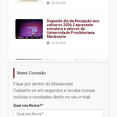
06.08.2026
Segundo dia da Recepção aos
calouros 2026.2 apresenta
estrutura e valores da
Universidade Presbiteriana
Mackenzie
06.08.2026
Nova apresentação do Centro
de Música Brasileira
homenageia artista brasileira
News Conexão
05.08.2026
Fique por dentro do Mackenzie!
Cadastre-se em segundos e receba nossas
Universidade Mackenzie
notícias e novidades direto no seu e-mail.
realizará nova edição da Feira
EducationUSA
Qual seu Nome?
*
05.08.2026