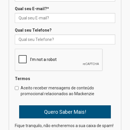
Qual seu E-mail?
*
Seminário discute desafios
das novas tecnologias em
sistemas solares residenciais
04.08.2026
Qual seu Telefone?
Mackenzie recepciona os
calouros do segundo semestre
de 2026
04.08.2026
Termos
Como o Colégio Mackenzie
Brasília prepara seus
Aceito receber mensagens de conteúdo
estudantes para o PAS antes
promocional relacionados ao Mackenzie
mesmo do Ensino Médio
04.08.2026
Como os pais podem investir
Fique tranquilo, não encheremos a sua caixa de spam!
na educação dos filhos além da