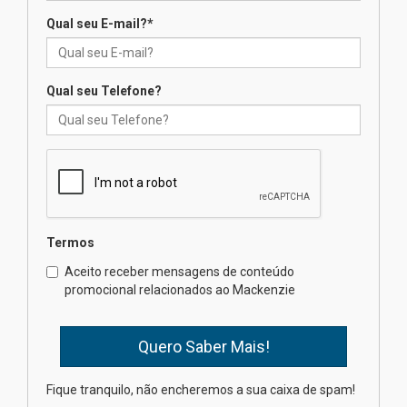
Qual seu E-mail?
*
Mackenzie recepciona os
calouros do segundo semestre
de 2026
04.08.2026
Qual seu Telefone?
Como o Colégio Mackenzie
Brasília prepara seus
estudantes para o PAS antes
mesmo do Ensino Médio
04.08.2026
Termos
Como os pais podem investir
Aceito receber mensagens de conteúdo
na educação dos filhos além da
promocional relacionados ao Mackenzie
escola
04.08.2026
XIII Fórum de Aprendizagem
Fique tranquilo, não encheremos a sua caixa de spam!
Transformadora reúne
docentes para debater