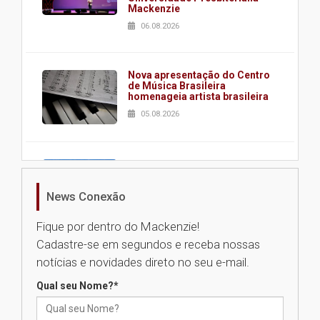
Mackenzie
06.08.2026
Nova apresentação do Centro
de Música Brasileira
homenageia artista brasileira
05.08.2026
Universidade Mackenzie
realizará nova edição da Feira
EducationUSA
News Conexão
05.08.2026
Fique por dentro do Mackenzie!
Cadastre-se em segundos e receba nossas
Seminário discute desafios
notícias e novidades direto no seu e-mail.
das novas tecnologias em
sistemas solares residenciais
Qual seu Nome?
*
04.08.2026