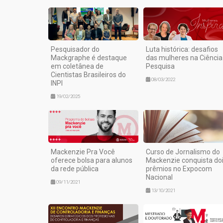
Pesquisador do
Luta histórica: desafios
Mackgraphe é destaque
das mulheres na Ciência
em coletânea de
Pesquisa
Cientistas Brasileiros do
08/03/2022
INPI
19/02/2025
Mackenzie Pra Você
Curso de Jornalismo do
oferece bolsa para alunos
Mackenzie conquista do
da rede pública
prêmios no Expocom
Nacional
09/11/2021
13/10/2021