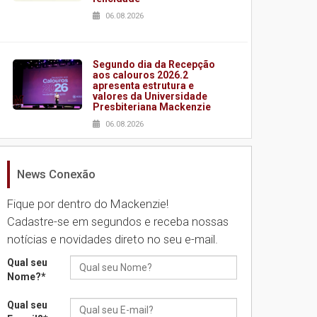
06.08.2026
Segundo dia da Recepção
aos calouros 2026.2
apresenta estrutura e
valores da Universidade
Presbiteriana Mackenzie
06.08.2026
News Conexão
Nova apresentação do
Centro de Música Brasileira
homenageia artista
Fique por dentro do Mackenzie!
brasileira
Cadastre-se em segundos e receba nossas
05.08.2026
notícias e novidades direto no seu e-mail.
Qual seu
Universidade Mackenzie
Nome?
*
realizará nova edição da
Feira EducationUSA
Qual seu
05.08.2026