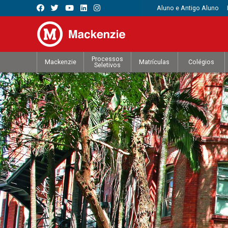
Aluno e Antigo Aluno
Processos
Mackenzie
Matrículas
Colégios
Seletivos