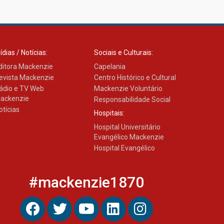
Como os pais podem investir
na educação dos filhos além
da escola
04.08.2026
ídias / Notícias:
Sociais e Culturais:
ditora Mackenzie
Capelania
evista Mackenzie
Centro Histórico e Cultural
ádio e TV Web
Mackenzie Voluntário
ackenzie
Responsabilidade Social
otícias
Hospitais:
Hospital Universitário
Evangélico Mackenzie
Hospital Evangélico
#mackenzie1870