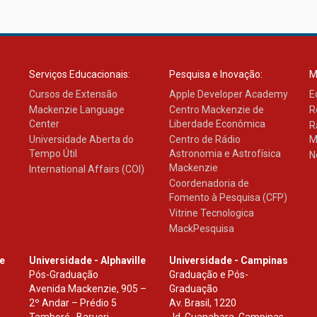
Serviços Educacionais:
Pesquisa e Inovação:
M
Cursos de Extensão
Apple Developer Academy
E
Mackenzie Language
Centro Mackenzie de
R
Center
Liberdade Econômica
R
Universidade Aberta do
Centro de Rádio
M
Tempo Útil
Astronomia e Astrofísica
N
Mackenzie
International Affairs (COI)
Coordenadoria de
Fomento à Pesquisa (CFP)
Vitrine Tecnologica
MackPesquisa
le
Universidade - Alphaville
Universidade - Campinas
Pós-Graduação
Graduação e Pós-
Avenida Mackenzie, 905 –
Graduação
2º Andar – Prédio 5
Av. Brasil, 1220