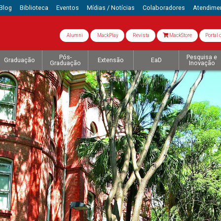
Blog
Biblioteca
Eventos
Mídias / Notícias
Colaboradores
Atendime
Alumni
MackPlay
Revista
MackStore
Portal 
Pós-
Pesquisa e
Graduação
Extensão
EaD
Graduação
Inovação