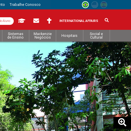
nto
Trabalhe Conosco
INTERNATIONAL AFFAIRS
do Aluno
Sistemas
Mackenzie
Social e
Hospitais
de Ensino
Negócios
Cultural