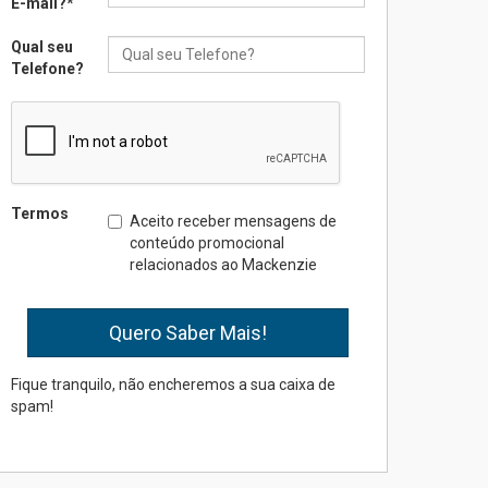
E-mail?
*
Qual seu
Seminário discute desafios
Telefone?
das novas tecnologias em
sistemas solares
residenciais
04.08.2026
Mackenzie recepciona os
Termos
Aceito receber mensagens de
calouros do segundo
conteúdo promocional
semestre de 2026
relacionados ao Mackenzie
04.08.2026
Como o Colégio Mackenzie
Brasília prepara seus
estudantes para o PAS antes
Fique tranquilo, não encheremos a sua caixa de
mesmo do Ensino Médio
spam!
04.08.2026