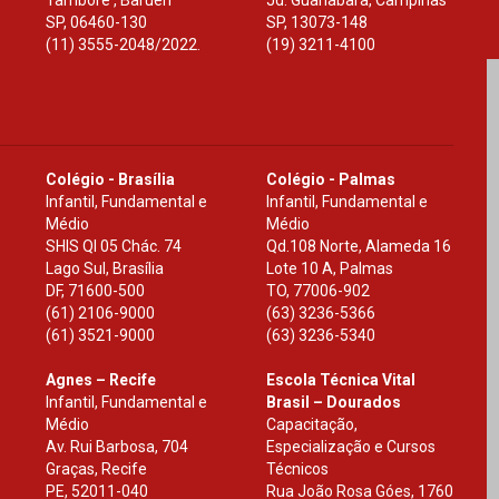
Tamboré , Barueri
Jd. Guanabara, Campinas
SP
,
06460-130
SP
,
13073-148
(11) 3555-2048/2022.
(19) 3211-4100
Colégio - Brasília
Colégio - Palmas
Infantil, Fundamental e
Infantil, Fundamental e
Médio
Médio
SHIS Ql 05 Chác. 74
Qd.108 Norte, Alameda 16
Lago Sul, Brasília
Lote 10 A, Palmas
DF
,
71600-500
TO
,
77006-902
(61) 2106-9000
(63) 3236-5366
(61) 3521-9000
(63) 3236-5340
Agnes – Recife
Escola Técnica Vital
Infantil, Fundamental e
Brasil – Dourados
Médio
Capacitação,
Av. Rui Barbosa, 704
Especialização e Cursos
Graças, Recife
Técnicos
PE
,
52011-040
Rua João Rosa Góes, 1760