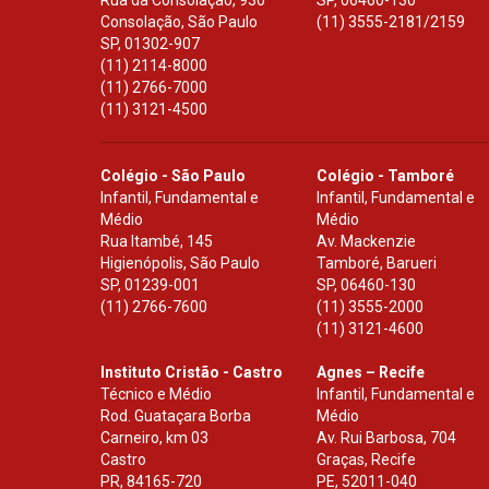
Rua da Consolação, 930
SP
,
06460-130
Consolação, São Paulo
(11) 3555-2181/2159
SP
,
01302-907
(11) 2114-8000
(11) 2766-7000
(11) 3121-4500
Colégio - São Paulo
Colégio - Tamboré
Infantil, Fundamental e
Infantil, Fundamental e
Médio
Médio
Rua Itambé, 145
Av. Mackenzie
Higienópolis, São Paulo
Tamboré, Barueri
SP
,
01239-001
SP
,
06460-130
(11) 2766-7600
(11) 3555-2000
(11) 3121-4600
Instituto Cristão - Castro
Agnes – Recife
Técnico e Médio
Infantil, Fundamental e
Rod. Guataçara Borba
Médio
Carneiro, km 03
Av. Rui Barbosa, 704
Castro
Graças, Recife
PR
,
84165-720
PE
,
52011-040