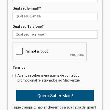
Qual seu E-mail?
*
Mackenzie recepciona os
calouros do segundo semestre
de 2026
04.08.2026
Qual seu Telefone?
Como o Colégio Mackenzie
Brasília prepara seus
estudantes para o PAS antes
mesmo do Ensino Médio
04.08.2026
Termos
Como os pais podem investir
Aceito receber mensagens de conteúdo
na educação dos filhos além da
promocional relacionados ao Mackenzie
escola
04.08.2026
XIII Fórum de Aprendizagem
Fique tranquilo, não encheremos a sua caixa de spam!
Transformadora reúne