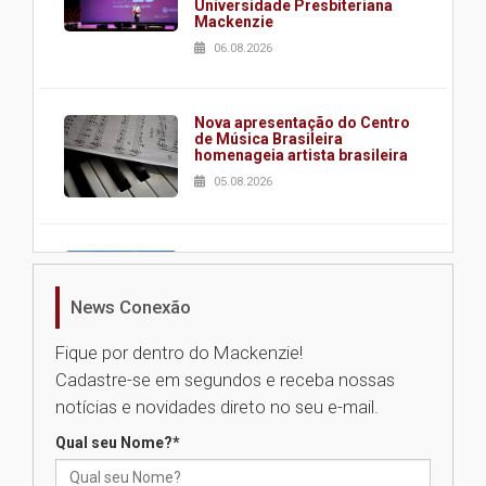
Universidade Presbiteriana
Mackenzie
06.08.2026
Nova apresentação do Centro
de Música Brasileira
homenageia artista brasileira
05.08.2026
Universidade Mackenzie
realizará nova edição da Feira
EducationUSA
News Conexão
05.08.2026
Fique por dentro do Mackenzie!
Cadastre-se em segundos e receba nossas
Seminário discute desafios
notícias e novidades direto no seu e-mail.
das novas tecnologias em
sistemas solares residenciais
Qual seu Nome?
*
04.08.2026