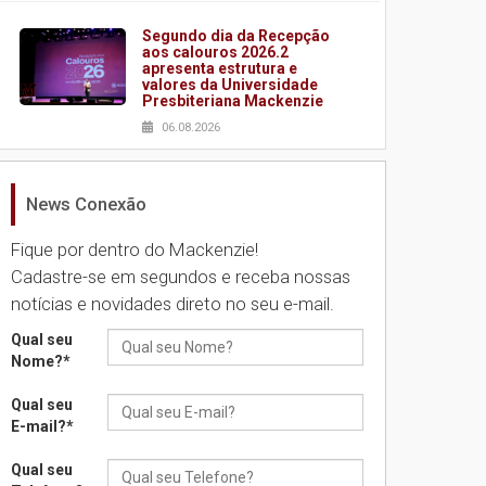
Segundo dia da Recepção
aos calouros 2026.2
apresenta estrutura e
valores da Universidade
Presbiteriana Mackenzie
06.08.2026
News Conexão
Nova apresentação do
Centro de Música Brasileira
homenageia artista
Fique por dentro do Mackenzie!
brasileira
Cadastre-se em segundos e receba nossas
05.08.2026
notícias e novidades direto no seu e-mail.
Qual seu
Universidade Mackenzie
Nome?
*
realizará nova edição da
Feira EducationUSA
Qual seu
05.08.2026
E-mail?
*
Qual seu
Seminário discute desafios