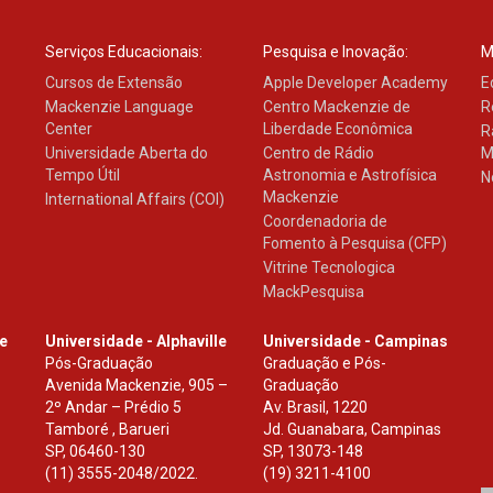
Serviços Educacionais:
Pesquisa e Inovação:
M
Cursos de Extensão
Apple Developer Academy
E
Mackenzie Language
Centro Mackenzie de
R
Center
Liberdade Econômica
R
Universidade Aberta do
Centro de Rádio
M
Tempo Útil
Astronomia e Astrofísica
N
Mackenzie
International Affairs (COI)
Coordenadoria de
Fomento à Pesquisa (CFP)
Vitrine Tecnologica
MackPesquisa
le
Universidade - Alphaville
Universidade - Campinas
Pós-Graduação
Graduação e Pós-
Avenida Mackenzie, 905 –
Graduação
2º Andar – Prédio 5
Av. Brasil, 1220
Tamboré , Barueri
Jd. Guanabara, Campinas
SP
,
06460-130
SP
,
13073-148
(11) 3555-2048/2022.
(19) 3211-4100