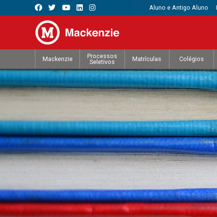
Aluno e Antigo Aluno
Processos
Mackenzie
Matrículas
Colégios
Seletivos