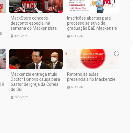
MackStore concede
Inscrições abertas para
desconto especial na
processo seletivo da
semana do Mackenzista
graduação EaD Mackenzie
s
20/10/2021
19/10/2021
Mackenzie entrega título
Retorno às aulas
Doctor Honoris causa para
presenciais no Mackenzie
-19
pastor de Igreja da Coreia
17/10/2021
do Sul
19/10/2021