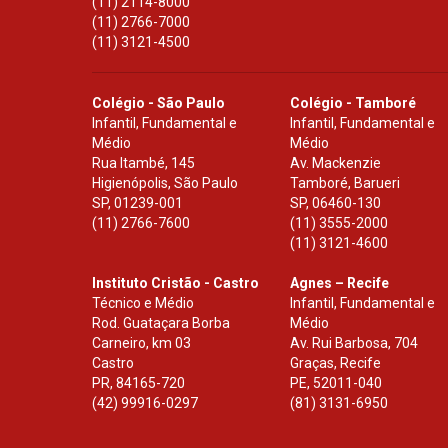
(11) 2114-8000
(11) 2766-7000
(11) 3121-4500
Colégio - São Paulo
Colégio - Tamboré
Infantil, Fundamental e
Infantil, Fundamental e
Médio
Médio
Rua Itambé, 145
Av. Mackenzie
Higienópolis, São Paulo
Tamboré, Barueri
SP
,
01239-001
SP
,
06460-130
(11) 2766-7600
(11) 3555-2000
(11) 3121-4600
Instituto Cristão - Castro
Agnes – Recife
Técnico e Médio
Infantil, Fundamental e
Rod. Guataçara Borba
Médio
Carneiro, km 03
Av. Rui Barbosa, 704
Castro
Graças, Recife
PR
,
84165-720
PE
,
52011-040
(42) 99916-0297
(81) 3131-6950