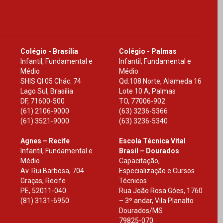
Colégio - Brasília
Colégio - Palmas
Infantil, Fundamental e
Infantil, Fundamental e
Médio
Médio
SHIS Ql 05 Chác. 74
Qd.108 Norte, Alameda 16
Lago Sul, Brasília
Lote 10 A, Palmas
DF
,
71600-500
TO
,
77006-902
(61) 2106-9000
(63) 3236-5366
(61) 3521-9000
(63) 3236-5340
Agnes – Recife
Escola Técnica Vital
Infantil, Fundamental e
Brasil – Dourados
Médio
Capacitação,
Av. Rui Barbosa, 704
Especialização e Cursos
Graças, Recife
Técnicos
PE
,
52011-040
Rua João Rosa Góes, 1760
(81) 3131-6950
– 3º andar, Vila Planalto
Dourados
/
MS
79825-070