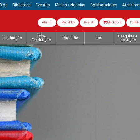
Blog
Biblioteca
Eventos
Mídias / Notícias
Colaboradores
Atendime
Alumni
MackPlay
Revista
MackStore
Portal 
Pós-
Pesquisa e
Graduação
Extensão
EaD
Graduação
Inovação