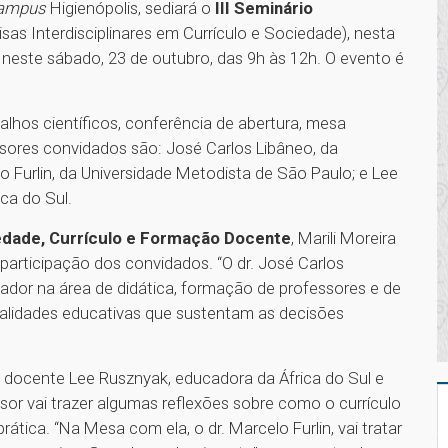
ampus
Higienópolis, sediará o
III Seminário
as Interdisciplinares em Currículo e Sociedade), nesta
e neste sábado, 23 de outubro, das 9h às 12h. O evento é
lhos científicos, conferência de abertura, mesa
essores convidados são: José Carlos Libâneo, da
o Furlin, da Universidade Metodista de São Paulo; e Lee
ica do Sul.
dade, Currículo e Formação Docente
, Marili Moreira
a participação dos convidados. “O dr. José Carlos
dor na área de didática, formação de professores e de
 finalidades educativas que sustentam as decisões
a docente Lee Rusznyak, educadora da África do Sul e
sor vai trazer algumas reflexões sobre como o currículo
rática. “Na Mesa com ela, o dr. Marcelo Furlin, vai tratar