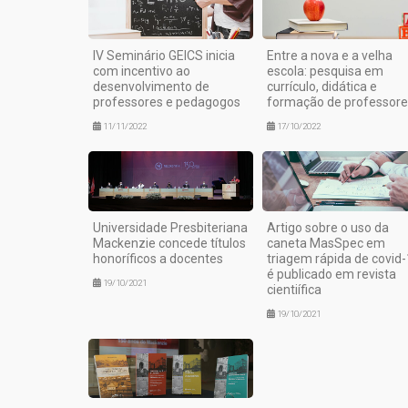
IV Seminário GEICS inicia
Entre a nova e a velha
com incentivo ao
escola: pesquisa em
desenvolvimento de
currículo, didática e
professores e pedagogos
formação de professore
11/11/2022
17/10/2022
Universidade Presbiteriana
Artigo sobre o uso da
Mackenzie concede títulos
caneta MasSpec em
honoríficos a docentes
triagem rápida de covid
é publicado em revista
19/10/2021
cientiífica
19/10/2021