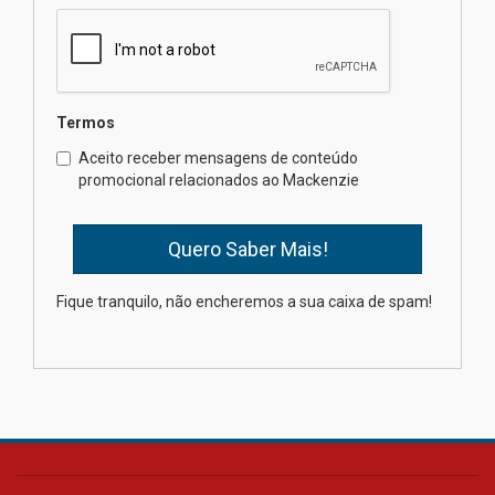
calouros do segundo semestre
de 2026
04.08.2026
Termos
Como o Colégio Mackenzie
Brasília prepara seus
Aceito receber mensagens de conteúdo
estudantes para o PAS antes
promocional relacionados ao Mackenzie
mesmo do Ensino Médio
04.08.2026
Como os pais podem investir
Fique tranquilo, não encheremos a sua caixa de spam!
na educação dos filhos além da
escola
04.08.2026