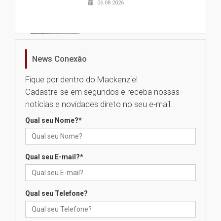
06.08.2026
Nova apresentação do Centro
de Música Brasileira
homenageia artista brasileira
News Conexão
05.08.2026
Fique por dentro do Mackenzie!
Cadastre-se em segundos e receba nossas
Universidade Mackenzie
notícias e novidades direto no seu e-mail.
realizará nova edição da Feira
EducationUSA
Qual seu Nome?
*
05.08.2026
Qual seu E-mail?
*
Seminário discute desafios
das novas tecnologias em
sistemas solares residenciais
04.08.2026
Qual seu Telefone?
Mackenzie recepciona os