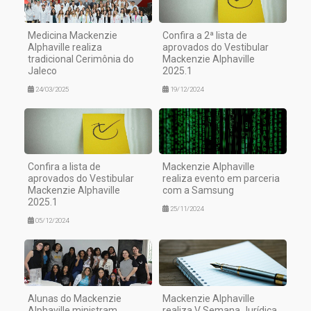
Medicina Mackenzie
Confira a 2ª lista de
Alphaville realiza
aprovados do Vestibular
tradicional Cerimônia do
Mackenzie Alphaville
Jaleco
2025.1
24/03/2025
19/12/2024
Confira a lista de
Mackenzie Alphaville
aprovados do Vestibular
realiza evento em parceria
Mackenzie Alphaville
com a Samsung
2025.1
25/11/2024
05/12/2024
Alunas do Mackenzie
Mackenzie Alphaville
Alphaville ministram
realiza V Semana Jurídica