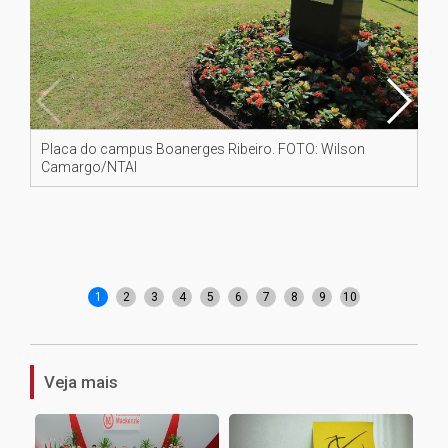
Placa do campus Boanerges Ribeiro. FOTO: Wilson
Pr
Camargo/NTAI
Al
1
2
3
4
5
6
7
8
9
10
Veja mais