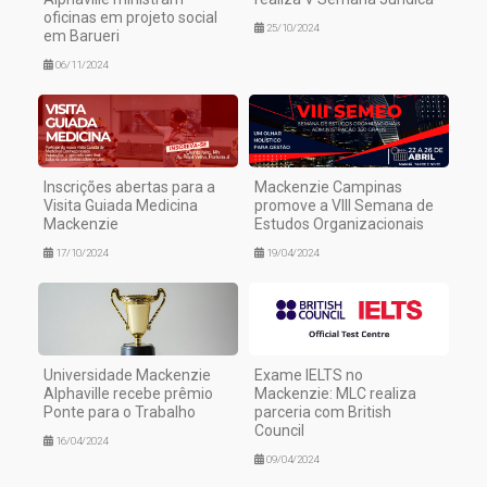
oficinas em projeto social
25/10/2024
em Barueri
06/11/2024
Inscrições abertas para a
Mackenzie Campinas
Visita Guiada Medicina
promove a VIII Semana de
Mackenzie
Estudos Organizacionais
17/10/2024
19/04/2024
Universidade Mackenzie
Exame IELTS no
Alphaville recebe prêmio
Mackenzie: MLC realiza
Ponte para o Trabalho
parceria com British
Council
16/04/2024
09/04/2024