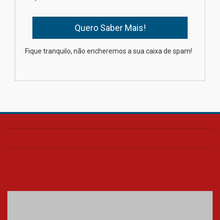
04.08.2026
XIII Fórum de Aprendizagem
Fique tranquilo, não encheremos a sua caixa de spam!
Transformadora reúne
docentes para debater
inovação e desafios da
educação superior
04.08.2026