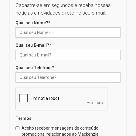
Cadastre-se em segundos e receba nossas
Seminário discute desafios
notícias e novidades direto no seu e-mail.
das novas tecnologias em
sistemas solares residenciais
Qual seu Nome?
*
04.08.2026
Qual seu E-mail?
*
Mackenzie recepciona os
calouros do segundo semestre
de 2026
04.08.2026
Qual seu Telefone?
Como o Colégio Mackenzie
Brasília prepara seus
estudantes para o PAS antes
mesmo do Ensino Médio
04.08.2026
Termos
Como os pais podem investir
Aceito receber mensagens de conteúdo
na educação dos filhos além da
promocional relacionados ao Mackenzie
escola