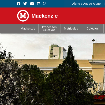
Aluno e Antigo Aluno
Processos
Mackenzie
Matrículas
Colégios
Seletivos