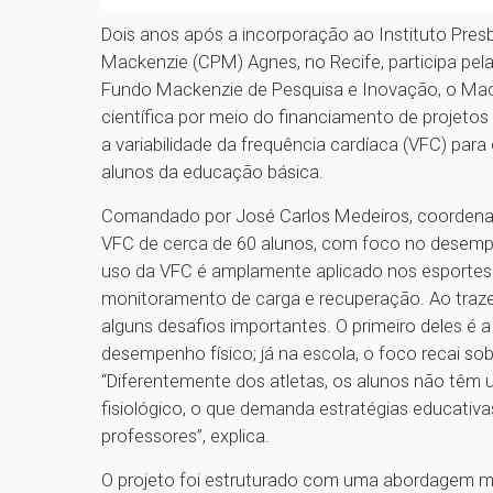
Dois anos após a incorporação ao Instituto Presb
Mackenzie (CPM) Agnes, no Recife, participa pela
Fundo Mackenzie de Pesquisa e Inovação, o MackPe
científica por meio do financiamento de projetos d
a variabilidade da frequência cardíaca (VFC) pa
alunos da educação básica.
Comandado por José Carlos Medeiros, coordenado
VFC de cerca de 60 alunos, com foco no desemp
uso da VFC é amplamente aplicado nos esportes
monitoramento de carga e recuperação. Ao traze
alguns desafios importantes. O primeiro deles é 
desempenho físico; já na escola, o foco recai s
“Diferentemente dos atletas, os alunos não têm
fisiológico, o que demanda estratégias educati
professores”, explica.
O projeto foi estruturado com uma abordagem multi