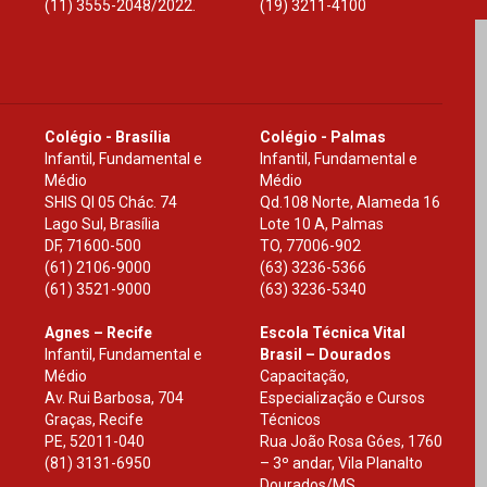
(11) 3555-2048/2022.
(19) 3211-4100
Colégio - Brasília
Colégio - Palmas
Infantil, Fundamental e
Infantil, Fundamental e
Médio
Médio
SHIS Ql 05 Chác. 74
Qd.108 Norte, Alameda 16
Lago Sul, Brasília
Lote 10 A, Palmas
DF
,
71600-500
TO
,
77006-902
(61) 2106-9000
(63) 3236-5366
(61) 3521-9000
(63) 3236-5340
Agnes – Recife
Escola Técnica Vital
Infantil, Fundamental e
Brasil – Dourados
Médio
Capacitação,
Av. Rui Barbosa, 704
Especialização e Cursos
Graças, Recife
Técnicos
PE
,
52011-040
Rua João Rosa Góes, 1760
(81) 3131-6950
– 3º andar, Vila Planalto
Dourados
/
MS