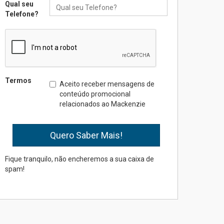
Qual seu
04.08.2026
Telefone?
Professora do Mackenzie é
finalista do Prêmio Jabuti
com obra sobre ética e
arquitetura contemporânea
04.08.2026
Termos
Aceito receber mensagens de
conteúdo promocional
relacionados ao Mackenzie
Semana Internacional
Mackenzie promove
parcerias internacionais
03.08.2026
Fique tranquilo, não encheremos a sua caixa de
spam!
Oncologista do HUEM
ressalta importância da
prevenção e diagnóstico
precoce do câncer de
pulmão
03.08.2026