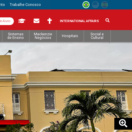
nto
Trabalhe Conosco
INTERNATIONAL AFFAIRS
do Aluno
Sistemas
Mackenzie
Social e
Hospitais
de Ensino
Negócios
Cultural