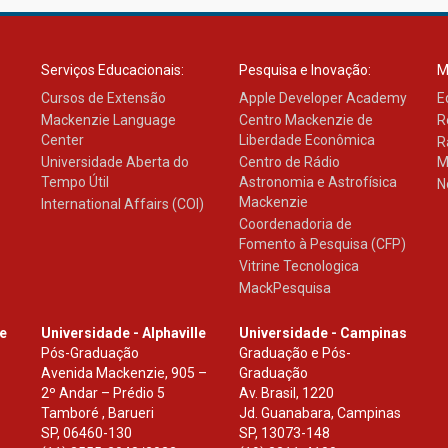
Serviços Educacionais:
Pesquisa e Inovação:
M
Cursos de Extensão
Apple Developer Academy
E
Mackenzie Language
Centro Mackenzie de
R
Center
Liberdade Econômica
R
Universidade Aberta do
Centro de Rádio
M
Tempo Útil
Astronomia e Astrofísica
N
Mackenzie
International Affairs (COI)
Coordenadoria de
Fomento à Pesquisa (CFP)
Vitrine Tecnologica
MackPesquisa
le
Universidade - Alphaville
Universidade - Campinas
Pós-Graduação
Graduação e Pós-
Avenida Mackenzie, 905 –
Graduação
2º Andar – Prédio 5
Av. Brasil, 1220
Tamboré , Barueri
Jd. Guanabara, Campinas
SP
,
06460-130
SP
,
13073-148