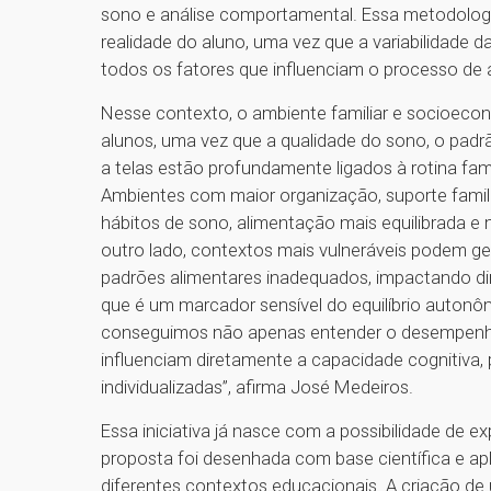
sono e análise comportamental. Essa metodologia
realidade do aluno, uma vez que a variabilidade d
todos os fatores que influenciam o processo de
Nesse contexto, o ambiente familiar e socioeco
alunos, uma vez que a qualidade do sono, o padrã
a telas estão profundamente ligados à rotina fam
Ambientes com maior organização, suporte famil
hábitos de sono, alimentação mais equilibrada e
outro lado, contextos mais vulneráveis podem ger
padrões alimentares inadequados, impactando dir
que é um marcador sensível do equilíbrio autonômi
conseguimos não apenas entender o desempenho 
influenciam diretamente a capacidade cognitiva, 
individualizadas”, afirma José Medeiros.
Essa iniciativa já nasce com a possibilidade de e
proposta foi desenhada com base científica e apl
diferentes contextos educacionais. A criação de