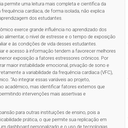
 permite uma leitura mais completa e científica da
a frequência cardíaca, de forma isolada, não explica
 aprendizagem dos estudantes.
nômico exerce grande influência no aprendizado dos
o alimentar, o nível de estresse e o tempo de exposição
iliar e às condições de vida desses estudantes.
iar e acesso à informação tendem a favorecer melhores
 menor exposição a fatores estressores crônicos. Por
ar maior instabilidade emocional, privação de sono e
etamente a variabilidade da frequência cardíaca (VFC),
co. “Ao integrar essas variáveis ao projeto,
acadêmico, mas identificar fatores externos que
permitindo intervenções mais assertivas e
xpansão para outras instituições de ensino, pois a
icabilidade prática, o que permite sua replicação em
 um dashboard personalizado e o uso de tecnologias