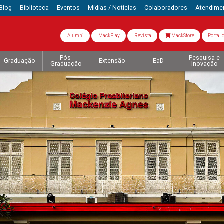
Blog
Biblioteca
Eventos
Mídias / Notícias
Colaboradores
Atendime
Alumni
MackPlay
Revista
MackStore
Portal 
Pós-
Pesquisa e
Graduação
Extensão
EaD
Graduação
Inovação