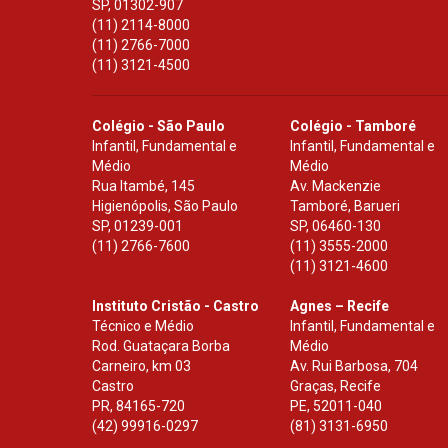
SP
,
01302-907
(11) 2114-8000
(11) 2766-7000
(11) 3121-4500
Colégio - São Paulo
Colégio - Tamboré
Infantil, Fundamental e
Infantil, Fundamental e
Médio
Médio
Rua Itambé, 145
Av. Mackenzie
Higienópolis, São Paulo
Tamboré, Barueri
SP
,
01239-001
SP
,
06460-130
(11) 2766-7600
(11) 3555-2000
(11) 3121-4600
Instituto Cristão - Castro
Agnes – Recife
Técnico e Médio
Infantil, Fundamental e
Rod. Guataçara Borba
Médio
Carneiro, km 03
Av. Rui Barbosa, 704
Castro
Graças, Recife
PR
,
84165-720
PE
,
52011-040
(42) 99916-0297
(81) 3131-6950