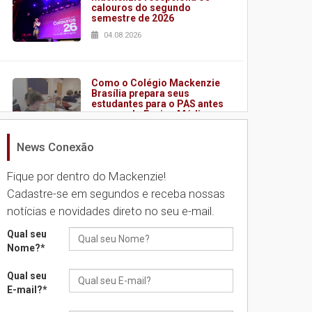
calouros do segundo
semestre de 2026
04.08.2026
Como o Colégio Mackenzie
Brasília prepara seus
estudantes para o PAS antes
mesmo do Ensino Médio
04.08.2026
News Conexão
Fique por dentro do Mackenzie!
Como os pais podem investir
na educação dos filhos além
Cadastre-se em segundos e receba nossas
da escola
notícias e novidades direto no seu e-mail.
04.08.2026
Qual seu
Nome?
*
XIII Fórum de Aprendizagem
Transformadora reúne
Qual seu
docentes para debater
E-mail?
*
inovação e desafios da
educação superior