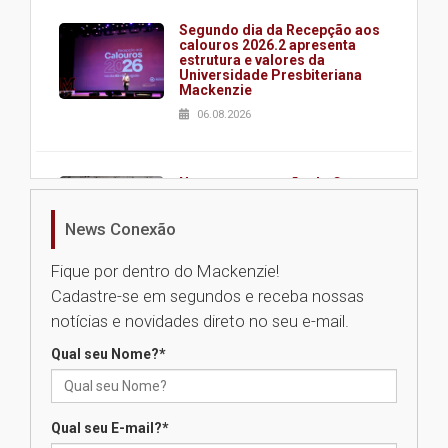
Segundo dia da Recepção aos
calouros 2026.2 apresenta
estrutura e valores da
Universidade Presbiteriana
Mackenzie
06.08.2026
Nova apresentação do Centro
de Música Brasileira
homenageia artista brasileira
News Conexão
05.08.2026
Fique por dentro do Mackenzie!
Cadastre-se em segundos e receba nossas
Universidade Mackenzie
notícias e novidades direto no seu e-mail.
realizará nova edição da Feira
EducationUSA
Qual seu Nome?
*
05.08.2026
Qual seu E-mail?
*
Seminário discute desafios
das novas tecnologias em