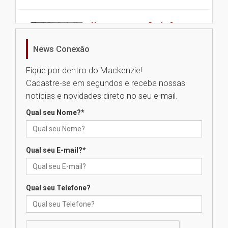
Nova apresentação do Centro
de Música Brasileira
homenageia artista brasileira
News Conexão
05.08.2026
Fique por dentro do Mackenzie!
Cadastre-se em segundos e receba nossas
Universidade Mackenzie
notícias e novidades direto no seu e-mail.
realizará nova edição da Feira
EducationUSA
Qual seu Nome?
*
05.08.2026
Qual seu E-mail?
*
Seminário discute desafios
das novas tecnologias em
sistemas solares residenciais
04.08.2026
Qual seu Telefone?
Mackenzie recepciona os
calouros do segundo semestre