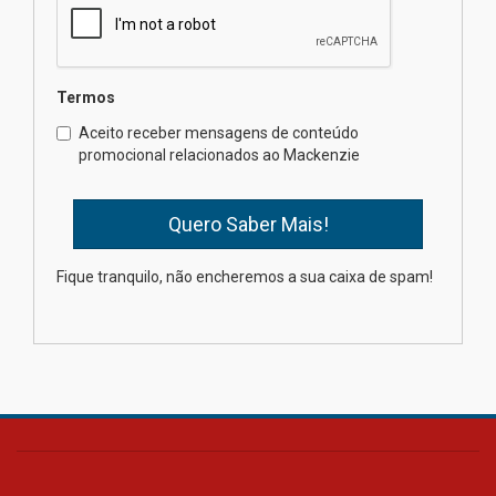
de 2026
04.08.2026
Termos
Como o Colégio Mackenzie
Brasília prepara seus
Aceito receber mensagens de conteúdo
estudantes para o PAS antes
promocional relacionados ao Mackenzie
mesmo do Ensino Médio
04.08.2026
Como os pais podem investir
Fique tranquilo, não encheremos a sua caixa de spam!
na educação dos filhos além da
escola
04.08.2026