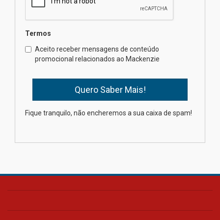
04.08.2026
Termos
Como o Colégio Mackenzie
Brasília prepara seus
Aceito receber mensagens de conteúdo
estudantes para o PAS antes
promocional relacionados ao Mackenzie
mesmo do Ensino Médio
04.08.2026
Como os pais podem investir
Fique tranquilo, não encheremos a sua caixa de spam!
na educação dos filhos além da
escola
04.08.2026