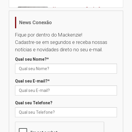
Nova apresentação do Centro
de Música Brasileira
homenageia artista brasileira
News Conexão
05.08.2026
Fique por dentro do Mackenzie!
Cadastre-se em segundos e receba nossas
Universidade Mackenzie
notícias e novidades direto no seu e-mail.
realizará nova edição da Feira
EducationUSA
Qual seu Nome?
*
05.08.2026
Qual seu E-mail?
*
Seminário discute desafios
das novas tecnologias em
sistemas solares residenciais
04.08.2026
Qual seu Telefone?
Mackenzie recepciona os
calouros do segundo semestre
de 2026