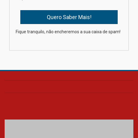
04.08.2026
Como os pais podem investir
Fique tranquilo, não encheremos a sua caixa de spam!
na educação dos filhos além da
escola
04.08.2026