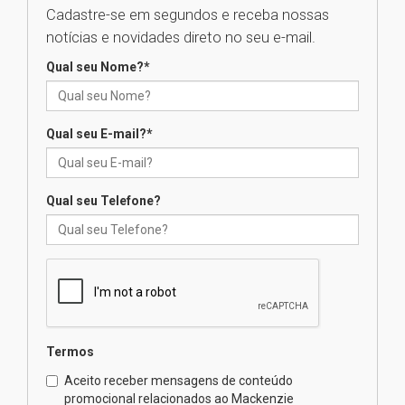
Cadastre-se em segundos e receba nossas
Universidade Mackenzie
notícias e novidades direto no seu e-mail.
realizará nova edição da Feira
EducationUSA
Qual seu Nome?
*
05.08.2026
Qual seu E-mail?
*
Seminário discute desafios
das novas tecnologias em
sistemas solares residenciais
04.08.2026
Qual seu Telefone?
Mackenzie recepciona os
calouros do segundo semestre
de 2026
04.08.2026
Termos
Como o Colégio Mackenzie
Brasília prepara seus
Aceito receber mensagens de conteúdo
estudantes para o PAS antes
promocional relacionados ao Mackenzie
mesmo do Ensino Médio