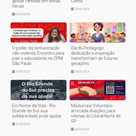
apoiar famílias em Minas
Conta
Gerais
13/06/2024
05/03/2026
O poder da comunicação
Dia do Pedagogo:
não violenta: Encontro para
dedicação e inspiração
pais e educadores no CPM
transformam as futuras
São Paulo
gerações
10/06/2024
20/05/2024
Em Nome da Vida - Rio
Mackenzie Voluntário
Grande do Sul: sua
arrecada doações para
solidariedade pode ajudar
vítimas do Litoral Norte de
SP
10/05/2024
02/03/2023