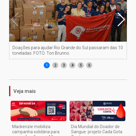
Doações para ajudar Rio Grande do Sul passaram das 10
Do
toneladas. FOTO: Ton Brunno.
to
1
2
3
4
5
6
Veja mais
Mackenzie mobiliza
Dia Mundial do Doador de
campanha solidária para
Sangue: projeto Cada Gota