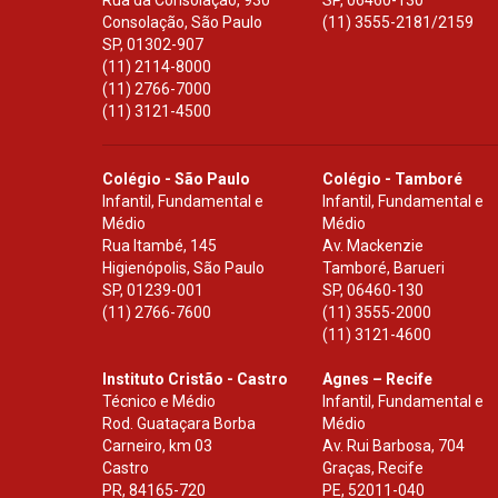
Rua da Consolação, 930
SP
,
06460-130
Consolação, São Paulo
(11) 3555-2181/2159
SP
,
01302-907
(11) 2114-8000
(11) 2766-7000
(11) 3121-4500
Colégio - São Paulo
Colégio - Tamboré
Infantil, Fundamental e
Infantil, Fundamental e
Médio
Médio
Rua Itambé, 145
Av. Mackenzie
Higienópolis, São Paulo
Tamboré, Barueri
SP
,
01239-001
SP
,
06460-130
(11) 2766-7600
(11) 3555-2000
(11) 3121-4600
Instituto Cristão - Castro
Agnes – Recife
Técnico e Médio
Infantil, Fundamental e
Rod. Guataçara Borba
Médio
Carneiro, km 03
Av. Rui Barbosa, 704
Castro
Graças, Recife
PR
,
84165-720
PE
,
52011-040