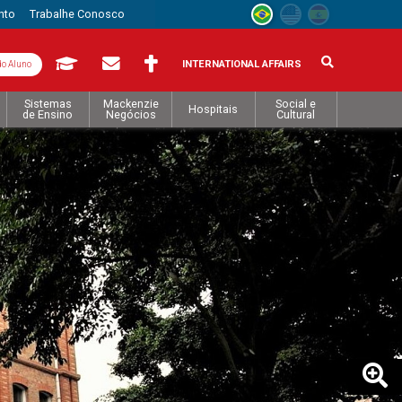
nto
Trabalhe Conosco
INTERNATIONAL AFFAIRS
do Aluno
Sistemas
Mackenzie
Social e
Hospitais
de Ensino
Negócios
Cultural