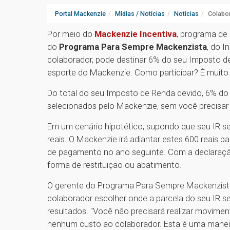
Portal Mackenzie
Mídias / Notícias
Notícias
Colabor
Por meio do
Mackenzie Incentiva
, programa de
do
Programa Para Sempre Mackenzista
, do I
colaborador, pode destinar 6% do seu Imposto de 
esporte do Mackenzie. Como participar? É muito f
Do total do seu Imposto de Renda devido, 6% do v
selecionados pelo Mackenzie, sem você precisa
Em um cenário hipotético, supondo que seu IR se
reais. O Mackenzie irá adiantar estes 600 reais p
de pagamento no ano seguinte. Com a declaração 
forma de restituição ou abatimento.
O gerente do Programa Para Sempre Mackenzista, 
colaborador escolher onde a parcela do seu IR 
resultados. "Você não precisará realizar movimen
nenhum custo ao colaborador. Esta é uma maneir