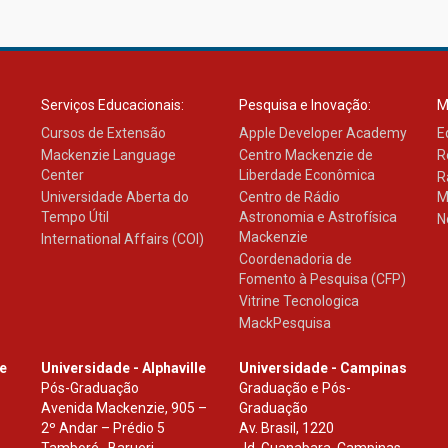
Serviços Educacionais:
Pesquisa e Inovação:
M
Cursos de Extensão
Apple Developer Academy
E
Mackenzie Language
Centro Mackenzie de
R
Center
Liberdade Econômica
R
Universidade Aberta do
Centro de Rádio
M
Tempo Útil
Astronomia e Astrofísica
N
Mackenzie
International Affairs (COI)
Coordenadoria de
Fomento à Pesquisa (CFP)
Vitrine Tecnologica
MackPesquisa
le
Universidade - Alphaville
Universidade - Campinas
Pós-Graduação
Graduação e Pós-
Avenida Mackenzie, 905 –
Graduação
2º Andar – Prédio 5
Av. Brasil, 1220