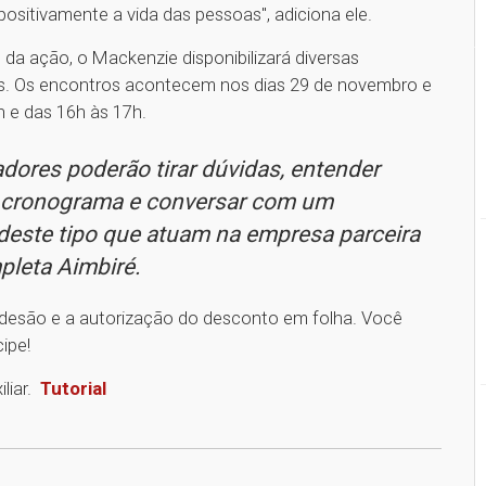
sitivamente a vida das pessoas", adiciona ele.
 da ação, o Mackenzie disponibilizará diversas
os. Os encontros acontecem nos dias 29 de novembro e
h e das 16h às 17h.
dores poderão tirar dúvidas, entender
o cronograma e conversar com um
 deste tipo que atuam na empresa parceira
mpleta Aimbiré.
e adesão e a autorização do desconto em folha. Você
cipe!
iliar.
Tutorial
1