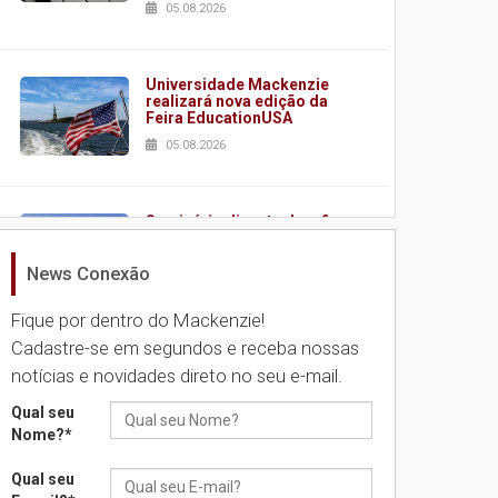
05.08.2026
Universidade Mackenzie
realizará nova edição da
Feira EducationUSA
05.08.2026
Seminário discute desafios
das novas tecnologias em
sistemas solares
News Conexão
residenciais
04.08.2026
Fique por dentro do Mackenzie!
Cadastre-se em segundos e receba nossas
notícias e novidades direto no seu e-mail.
Mackenzie recepciona os
calouros do segundo
semestre de 2026
Qual seu
Nome?
*
04.08.2026
Qual seu