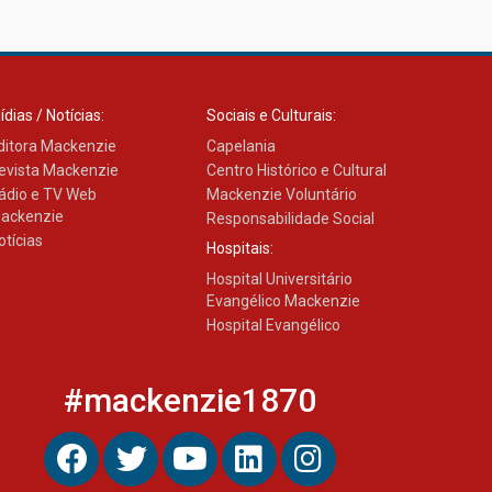
com obra sobre ética e
arquitetura contemporânea
04.08.2026
ídias / Notícias:
Sociais e Culturais:
ditora Mackenzie
Capelania
evista Mackenzie
Centro Histórico e Cultural
ádio e TV Web
Mackenzie Voluntário
ackenzie
Responsabilidade Social
otícias
Hospitais:
Hospital Universitário
Evangélico Mackenzie
Hospital Evangélico
#mackenzie1870