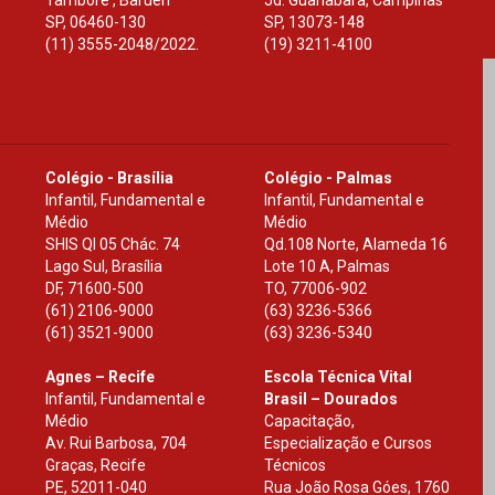
Tamboré , Barueri
Jd. Guanabara, Campinas
SP
,
06460-130
SP
,
13073-148
(11) 3555-2048/2022.
(19) 3211-4100
Colégio - Brasília
Colégio - Palmas
Infantil, Fundamental e
Infantil, Fundamental e
Médio
Médio
SHIS Ql 05 Chác. 74
Qd.108 Norte, Alameda 16
Lago Sul, Brasília
Lote 10 A, Palmas
DF
,
71600-500
TO
,
77006-902
(61) 2106-9000
(63) 3236-5366
(61) 3521-9000
(63) 3236-5340
Agnes – Recife
Escola Técnica Vital
Infantil, Fundamental e
Brasil – Dourados
Médio
Capacitação,
Av. Rui Barbosa, 704
Especialização e Cursos
Graças, Recife
Técnicos
PE
,
52011-040
Rua João Rosa Góes, 1760