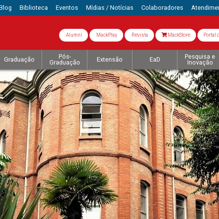
Blog
Biblioteca
Eventos
Mídias / Notícias
Colaboradores
Atendime
Alumni
MackPlay
Revista
MackStore
Portal 
Pós-
Pesquisa e
Graduação
Extensão
EaD
Graduação
Inovação