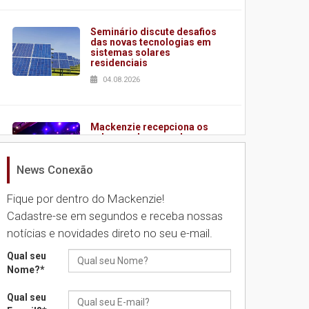
Seminário discute desafios
das novas tecnologias em
sistemas solares
residenciais
04.08.2026
Mackenzie recepciona os
calouros do segundo
semestre de 2026
04.08.2026
News Conexão
Fique por dentro do Mackenzie!
Como o Colégio Mackenzie
Cadastre-se em segundos e receba nossas
Brasília prepara seus
notícias e novidades direto no seu e-mail.
estudantes para o PAS antes
mesmo do Ensino Médio
Qual seu
04.08.2026
Nome?
*
Qual seu
Como os pais podem investir