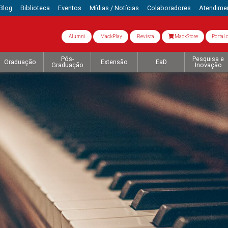
Blog
Biblioteca
Eventos
Mídias / Notícias
Colaboradores
Atendime
Alumni
MackPlay
Revista
MackStore
Portal 
Pós-
Pesquisa e
Graduação
Extensão
EaD
Graduação
Inovação