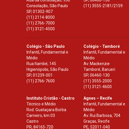
Rua da Consolação, 930
SP
,
06460-130
Consolação, São Paulo
(11) 3555-2181/2159
SP
,
01302-907
(11) 2114-8000
(11) 2766-7000
(11) 3121-4500
Colégio - São Paulo
Colégio - Tamboré
Infantil, Fundamental e
Infantil, Fundamental e
Médio
Médio
Rua Itambé, 145
Av. Mackenzie
Higienópolis, São Paulo
Tamboré, Barueri
SP
,
01239-001
SP
,
06460-130
(11) 2766-7600
(11) 3555-2000
(11) 3121-4600
Instituto Cristão - Castro
Agnes – Recife
Técnico e Médio
Infantil, Fundamental e
Rod. Guataçara Borba
Médio
Carneiro, km 03
Av. Rui Barbosa, 704
Castro
Graças, Recife
PR
,
84165-720
PE
,
52011-040