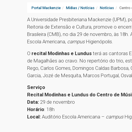
Portal Mackenzie
Mídias / Notícias
Notícias
Centro 
A Universidade Presbiteriana Mackenzie (UPM), p
Reitoria de Extensão e Cultura, promove o ence
Brasileira (CMB), no dia 29 de novembro, às 18h. 
Escola Americana,
campus
Higienópolis.
O
recital Modinhas e Lundus
terá as cantoras 
de Magalhães ao cravo. No repertório do trio, es
Rego, Carlos Gomes, Domingos Caldas Barbosa, G
Garcia, Jozé de Mesquita, Marcos Portugal, Osv
Serviço
Recital Modinhas e Lundus do Centro de Músic
Data:
29 de novembro
Horário
: 18h
Local:
Auditório Escola Americana –
campus
Hig