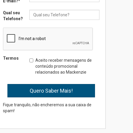
E-mail?
*
na educação dos filhos além
da escola
Qual seu
04.08.2026
Telefone?
XIII Fórum de Aprendizagem
Transformadora reúne
docentes para debater
inovação e desafios da
educação superior
Termos
Aceito receber mensagens de
04.08.2026
conteúdo promocional
relacionados ao Mackenzie
Professora do Mackenzie é
finalista do Prêmio Jabuti
com obra sobre ética e
arquitetura contemporânea
04.08.2026
Fique tranquilo, não encheremos a sua caixa de
spam!
Semana Internacional
Mackenzie promove
parcerias internacionais