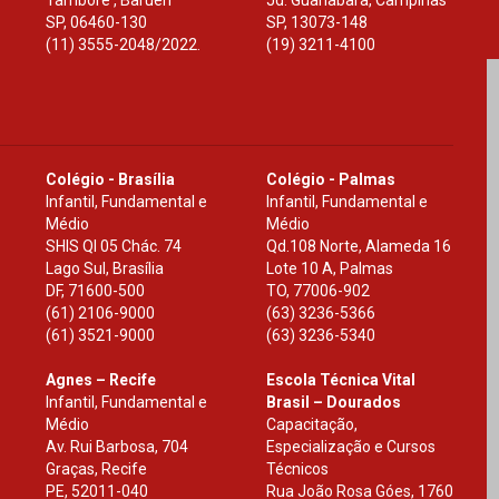
Tamboré , Barueri
Jd. Guanabara, Campinas
SP
,
06460-130
SP
,
13073-148
(11) 3555-2048/2022.
(19) 3211-4100
Colégio - Brasília
Colégio - Palmas
Infantil, Fundamental e
Infantil, Fundamental e
Médio
Médio
SHIS Ql 05 Chác. 74
Qd.108 Norte, Alameda 16
Lago Sul, Brasília
Lote 10 A, Palmas
DF
,
71600-500
TO
,
77006-902
(61) 2106-9000
(63) 3236-5366
(61) 3521-9000
(63) 3236-5340
Agnes – Recife
Escola Técnica Vital
Infantil, Fundamental e
Brasil – Dourados
Médio
Capacitação,
Av. Rui Barbosa, 704
Especialização e Cursos
Graças, Recife
Técnicos
PE
,
52011-040
Rua João Rosa Góes, 1760