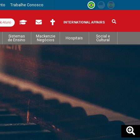
nto
Trabalhe Conosco
INTERNATIONAL AFFAIRS
do Aluno
Sistemas
Mackenzie
Social e
Hospitais
de Ensino
Negócios
Cultural