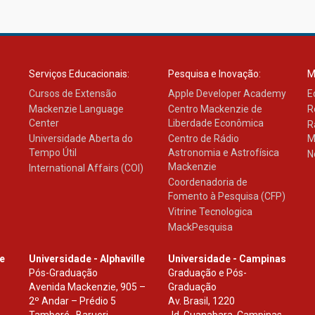
Serviços Educacionais:
Pesquisa e Inovação:
M
Cursos de Extensão
Apple Developer Academy
E
Mackenzie Language
Centro Mackenzie de
R
Center
Liberdade Econômica
R
Universidade Aberta do
Centro de Rádio
M
Tempo Útil
Astronomia e Astrofísica
N
Mackenzie
International Affairs (COI)
Coordenadoria de
Fomento à Pesquisa (CFP)
Vitrine Tecnologica
MackPesquisa
le
Universidade - Alphaville
Universidade - Campinas
Pós-Graduação
Graduação e Pós-
Avenida Mackenzie, 905 –
Graduação
2º Andar – Prédio 5
Av. Brasil, 1220