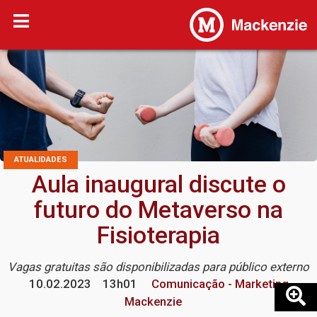
ATUALIDADES
Aula inaugural discute o
futuro do Metaverso na
Fisioterapia
Vagas gratuitas são disponibilizadas para público externo
10.02.2023
13h01
Comunicação - Marketing
Mackenzie