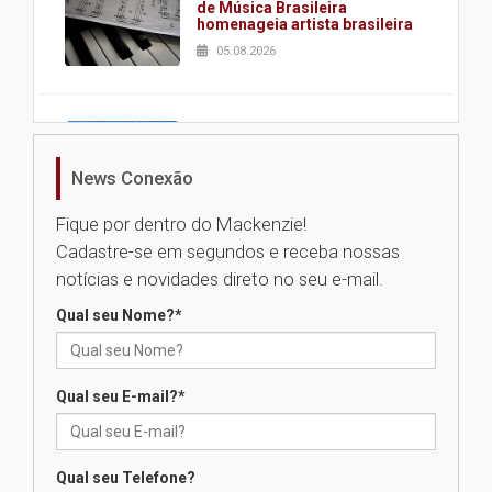
de Música Brasileira
homenageia artista brasileira
05.08.2026
Universidade Mackenzie
realizará nova edição da Feira
EducationUSA
News Conexão
05.08.2026
Fique por dentro do Mackenzie!
Cadastre-se em segundos e receba nossas
Seminário discute desafios
notícias e novidades direto no seu e-mail.
das novas tecnologias em
sistemas solares residenciais
Qual seu Nome?
*
04.08.2026
Qual seu E-mail?
*
Mackenzie recepciona os
calouros do segundo semestre
de 2026
04.08.2026
Qual seu Telefone?