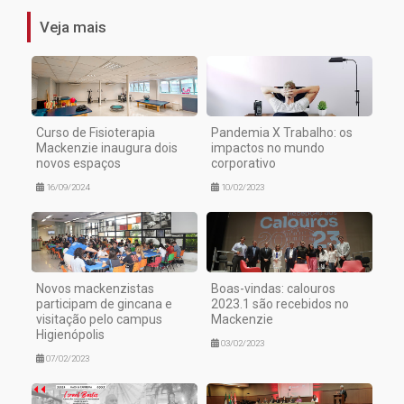
Veja mais
Curso de Fisioterapia
Pandemia X Trabalho: os
Mackenzie inaugura dois
impactos no mundo
novos espaços
corporativo
16/09/2024
10/02/2023
Novos mackenzistas
Boas-vindas: calouros
participam de gincana e
2023.1 são recebidos no
visitação pelo campus
Mackenzie
Higienópolis
03/02/2023
07/02/2023