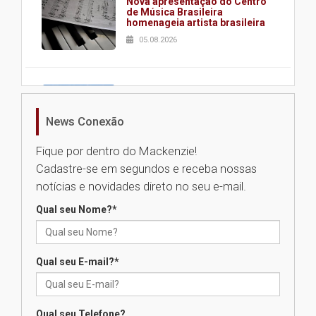
Nova apresentação do Centro
de Música Brasileira
homenageia artista brasileira
05.08.2026
Universidade Mackenzie
realizará nova edição da Feira
EducationUSA
News Conexão
05.08.2026
Fique por dentro do Mackenzie!
Cadastre-se em segundos e receba nossas
Seminário discute desafios
notícias e novidades direto no seu e-mail.
das novas tecnologias em
sistemas solares residenciais
Qual seu Nome?
*
04.08.2026
Qual seu E-mail?
*
Mackenzie recepciona os
calouros do segundo semestre
de 2026
04.08.2026
Qual seu Telefone?