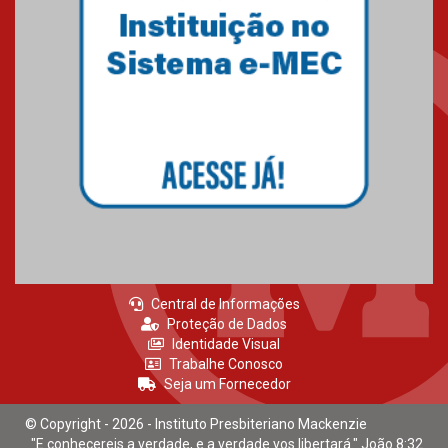
Central de Informações
Proteção de Dados
Identidade Visual
Trabalhe Conosco
Seja um Fornecedor
© Copyright - 2026 - Instituto Presbiteriano Mackenzie
"E conhecereis a verdade, e a verdade vos libertará." João 8:32