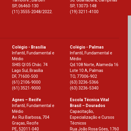
Tamboré , Barueri
Jd. Guanabara, Campinas
SP
,
06460-130
SP
,
13073-148
(11) 3555-2048/2022.
(19) 3211-4100
Colégio - Brasília
Colégio - Palmas
Infantil, Fundamental e
Infantil, Fundamental e
Médio
Médio
SHIS Ql 05 Chác. 74
Qd.108 Norte, Alameda 16
Lago Sul, Brasília
Lote 10 A, Palmas
DF
,
71600-500
TO
,
77006-902
(61) 2106-9000
(63) 3236-5366
(61) 3521-9000
(63) 3236-5340
Agnes – Recife
Escola Técnica Vital
Infantil, Fundamental e
Brasil – Dourados
Médio
Capacitação,
Av. Rui Barbosa, 704
Especialização e Cursos
Graças, Recife
Técnicos
PE
,
52011-040
Rua João Rosa Góes, 1760