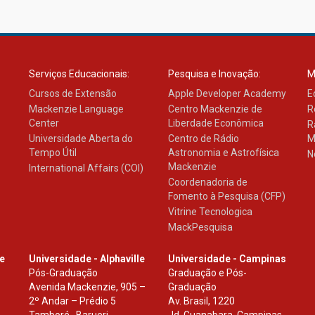
Serviços Educacionais:
Pesquisa e Inovação:
M
Cursos de Extensão
Apple Developer Academy
E
Mackenzie Language
Centro Mackenzie de
R
Center
Liberdade Econômica
R
Universidade Aberta do
Centro de Rádio
M
Tempo Útil
Astronomia e Astrofísica
N
Mackenzie
International Affairs (COI)
Coordenadoria de
Fomento à Pesquisa (CFP)
Vitrine Tecnologica
MackPesquisa
le
Universidade - Alphaville
Universidade - Campinas
Pós-Graduação
Graduação e Pós-
Avenida Mackenzie, 905 –
Graduação
2º Andar – Prédio 5
Av. Brasil, 1220