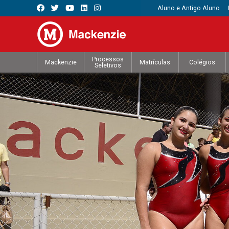
Aluno e Antigo Aluno
Processos
Mackenzie
Matrículas
Colégios
Seletivos