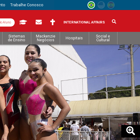
nto
Trabalhe Conosco
INTERNATIONAL AFFAIRS
do Aluno
Sistemas
Mackenzie
Social e
Hospitais
de Ensino
Negócios
Cultural