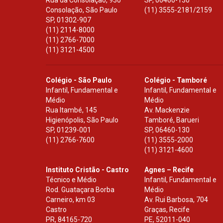
Rua da Consolação, 930
SP
,
06460-130
Consolação, São Paulo
(11) 3555-2181/2159
SP
,
01302-907
(11) 2114-8000
(11) 2766-7000
(11) 3121-4500
Colégio - São Paulo
Colégio - Tamboré
Infantil, Fundamental e
Infantil, Fundamental e
Médio
Médio
Rua Itambé, 145
Av. Mackenzie
Higienópolis, São Paulo
Tamboré, Barueri
SP
,
01239-001
SP
,
06460-130
(11) 2766-7600
(11) 3555-2000
(11) 3121-4600
Instituto Cristão - Castro
Agnes – Recife
Técnico e Médio
Infantil, Fundamental e
Rod. Guataçara Borba
Médio
Carneiro, km 03
Av. Rui Barbosa, 704
Castro
Graças, Recife
PR
,
84165-720
PE
,
52011-040