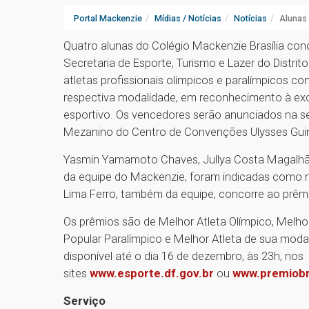
Portal Mackenzie
Mídias / Notícias
Notícias
Alunas 
Quatro alunas do Colégio Mackenzie Brasília con
Secretaria de Esporte, Turismo e Lazer do Distrito
atletas profissionais olímpicos e paralímpicos co
respectiva modalidade, em reconhecimento à exc
esportivo. Os vencedores serão anunciados na s
Mezanino do Centro de Convenções Ulysses Guima
Yasmin Yamamoto Chaves, Jullya Costa Magalhães
da equipe do Mackenzie, foram indicadas como me
Lima Ferro, também da equipe, concorre ao prêmi
Os prêmios são de Melhor Atleta Olímpico, Melhor 
Popular Paralímpico e Melhor Atleta de sua modal
disponível até o dia 16 de dezembro, às 23h, nos
sites
www.esporte.df.gov.br
ou
www.premiobr
Serviço