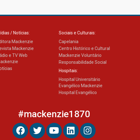
Transformadora reúne
docentes para debater
inovação e desafios da
educação superior
04.08.2026
ídias / Notícias:
Sociais e Culturais:
ditora Mackenzie
Capelania
evista Mackenzie
Centro Histórico e Cultural
ádio e TV Web
Mackenzie Voluntário
ackenzie
Responsabilidade Social
otícias
Hospitais:
Hospital Universitário
Evangélico Mackenzie
Hospital Evangélico
#mackenzie1870