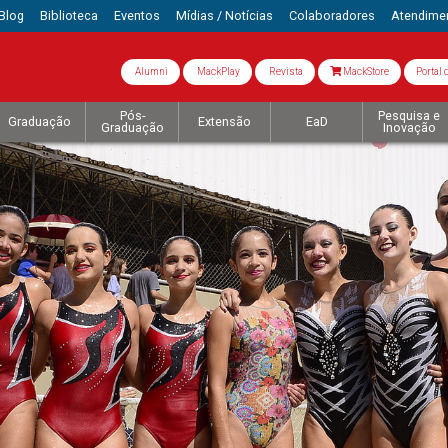
Blog
Biblioteca
Eventos
Mídias / Notícias
Colaboradores
Atendime
Alumni
MackPlay
Revista
MackStore
Portal 
Pós-
Pesquisa e
Graduação
Extensão
EaD
Graduação
Inovação