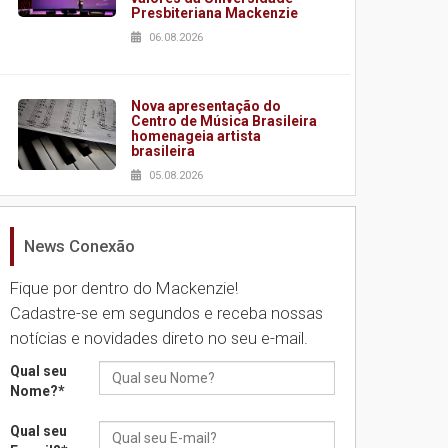
Presbiteriana Mackenzie
06.08.2026
Nova apresentação do
Centro de Música Brasileira
homenageia artista
brasileira
05.08.2026
News Conexão
Universidade Mackenzie
realizará nova edição da
Feira EducationUSA
Fique por dentro do Mackenzie!
05.08.2026
Cadastre-se em segundos e receba nossas
notícias e novidades direto no seu e-mail.
Seminário discute desafios
Qual seu
das novas tecnologias em
Nome?
*
sistemas solares
residenciais
Qual seu
04.08.2026