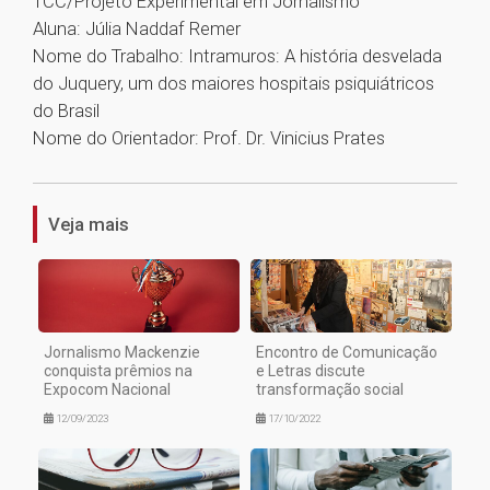
TCC/Projeto Experimental em Jornalismo
Aluna: Júlia Naddaf Remer
Nome do Trabalho: Intramuros: A história desvelada
do Juquery, um dos maiores hospitais psiquiátricos
do Brasil
Nome do Orientador: Prof. Dr. Vinicius Prates
1
Veja mais
Jornalismo Mackenzie
Encontro de Comunicação
conquista prêmios na
e Letras discute
Expocom Nacional
transformação social
12/09/2023
17/10/2022