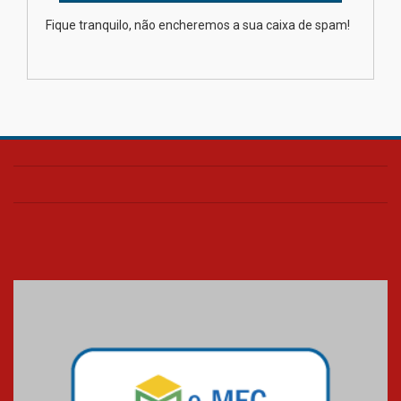
XIII Fórum de Aprendizagem
Fique tranquilo, não encheremos a sua caixa de spam!
Transformadora reúne
docentes para debater
inovação e desafios da
educação superior
04.08.2026