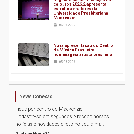
calouros 2026.2 apresenta
estrutura e valores da
Universidade Presbiteriana
Mackenzie
06.08.2026
Nova apresentação do Centro
de Música Brasileira
homenageia artista brasileira
05.08.2026
Universidade Mackenzie
realizará nova edição da Feira
EducationUSA
News Conexão
05.08.2026
Fique por dentro do Mackenzie!
Cadastre-se em segundos e receba nossas
Seminário discute desafios
notícias e novidades direto no seu e-mail.
das novas tecnologias em
sistemas solares residenciais
Qual seu Nome?
*