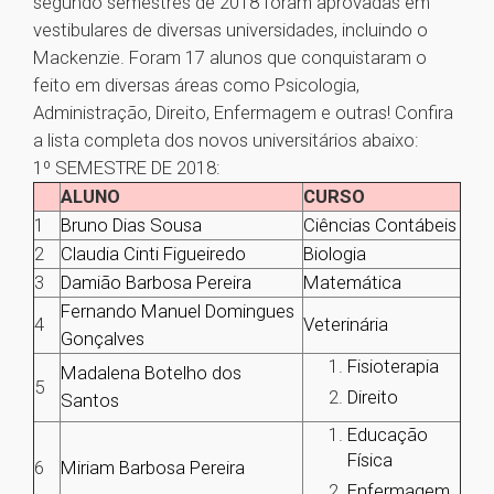
segundo semestres de 2018 foram aprovadas em
vestibulares de diversas universidades, incluindo o
Mackenzie. Foram 17 alunos que conquistaram o
feito em diversas áreas como Psicologia,
Administração, Direito, Enfermagem e outras! Confira
a lista completa dos novos universitários abaixo:
1º SEMESTRE DE 2018:
ALUNO
CURSO
1
Bruno Dias Sousa
Ciências Contábeis
2
Claudia Cinti Figueiredo
Biologia
3
Damião Barbosa Pereira
Matemática
Fernando Manuel Domingues
4
Veterinária
Gonçalves
Fisioterapia
Madalena Botelho dos
5
Direito
Santos
Educação
Física
6
Miriam Barbosa Pereira
Enfermagem