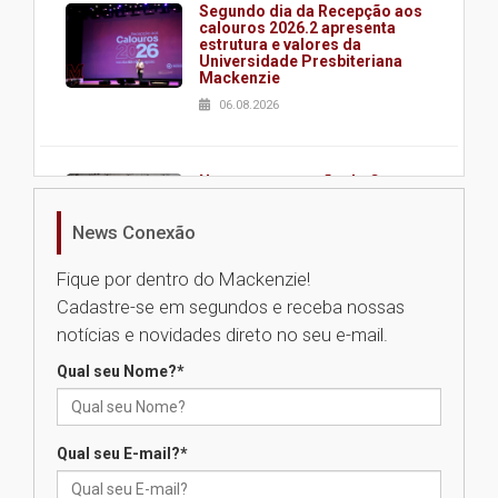
Segundo dia da Recepção aos
calouros 2026.2 apresenta
estrutura e valores da
Universidade Presbiteriana
Mackenzie
06.08.2026
Nova apresentação do Centro
de Música Brasileira
homenageia artista brasileira
News Conexão
05.08.2026
Fique por dentro do Mackenzie!
Cadastre-se em segundos e receba nossas
Universidade Mackenzie
notícias e novidades direto no seu e-mail.
realizará nova edição da Feira
EducationUSA
Qual seu Nome?
*
05.08.2026
Qual seu E-mail?
*
Seminário discute desafios
das novas tecnologias em
sistemas solares residenciais