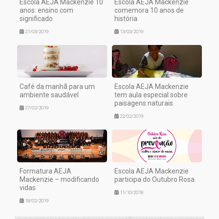
Escola AEJA Mackenzie 10
Escola AEJA Mackenzie
anos: ensino com
comemora 10 anos de
significado
história
21/03/2019
13/03/2019
Café da manhã para um
Escola AEJA Mackenzie
ambiente saudável
tem aula especial sobre
paisagens naturais
27/02/2019
22/02/2019
Formatura AEJA
Escola AEJA Mackenzie
Mackenzie – modificando
participa do Outubro Rosa
vidas
11/10/2018
18/02/2019