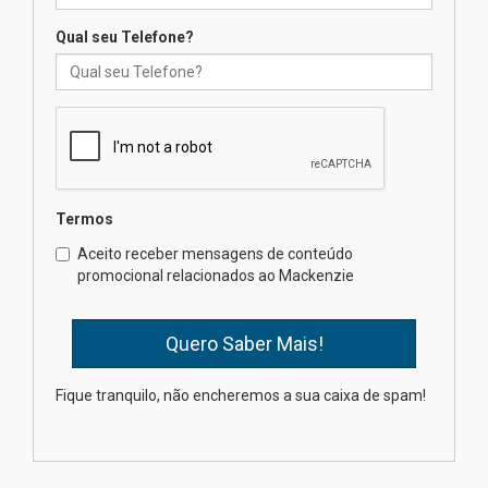
04.08.2026
Qual seu Telefone?
Mackenzie recepciona os
calouros do segundo semestre
de 2026
04.08.2026
Termos
Como o Colégio Mackenzie
Brasília prepara seus
Aceito receber mensagens de conteúdo
estudantes para o PAS antes
promocional relacionados ao Mackenzie
mesmo do Ensino Médio
04.08.2026
Como os pais podem investir
Fique tranquilo, não encheremos a sua caixa de spam!
na educação dos filhos além da
escola
04.08.2026