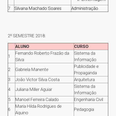
7
Silvana Machado Soares
Administração
2º SEMESTRE 2018:
ALUNO
CURSO
Fernando Roberto Frazão da
Sistema da
1
Silva
Informação
Publicidade e
2
Gabriela Manente
Propaganda
3
João Victor Silva Costa
Arquitetura
Sistema da
4
Juliana Miller Aguiar
Informação
5
Manoel Ferreira Calado
Engenharia Civil
Maria Hilda Rodrigues de
6
Pedagogia
Aquino