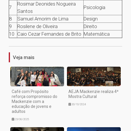
Rosimar Deonides Nogueira
7
Psicologia
Santos
8
Samuel Amorim de Lima
Design
9
Rosilene de Oliveira
Direito
10
Caio Cezar Fernandes de Brito
Matemática
1
Veja mais
Café com Propósito
AEJA Mackenzie realiza 4ª
reforça compromisso do
Mostra Cultural
Mackenzie com a
30/10/2024
educação de jovens e
adultos
23/06/2025