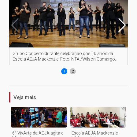
Grupo Concerto durante celebração dos 10 anos da
Re
Escola AEJA Mackenzie. Foto: NTAI/Wilson Camargo.
1
2
Veja mais
6ª VivArte da AEJA agita o
Escola AEJA Mackenzie