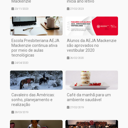
Mackenzie
inicia ano letivo
23/11/2023
27/02/2023
Escola Presbiteriana AEJA
Alunos da AEJA Mackenzie
Mackenzie continua ativa
são aprovados no
por meio de aulas
vestibular 2020
tecnológicas
26/02/2020
24/04/2020
Cavaleiro das Américas:
Café da manhã para um
sonho, planejamento e
ambiente saudável
realização
27/02/2019
28/03/2019