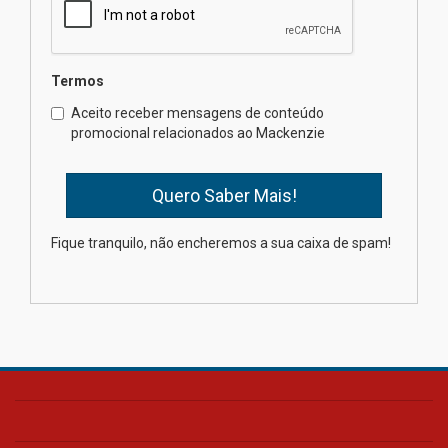
04.08.2026
Semana Internacional
Termos
Mackenzie promove parcerias
internacionais
Aceito receber mensagens de conteúdo
promocional relacionados ao Mackenzie
03.08.2026
Oncologista do HUEM ressalta
importância da prevenção e
diagnóstico precoce do câncer
Fique tranquilo, não encheremos a sua caixa de spam!
de pulmão
03.08.2026