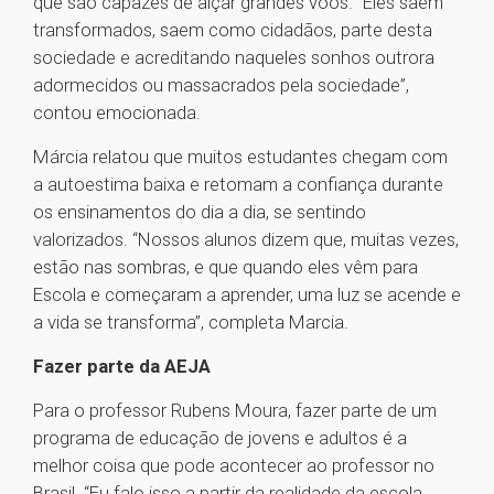
que são capazes de alçar grandes voos. “Eles saem
transformados, saem como cidadãos, parte desta
sociedade e acreditando naqueles sonhos outrora
adormecidos ou massacrados pela sociedade”,
contou emocionada.
Márcia relatou que muitos estudantes chegam com
a autoestima baixa e retomam a confiança durante
os ensinamentos do dia a dia, se sentindo
valorizados. “Nossos alunos dizem que, muitas vezes,
estão nas sombras, e que quando eles vêm para
Escola e começaram a aprender, uma luz se acende e
a vida se transforma”, completa Marcia.
Fazer parte da AEJA
Para o professor Rubens Moura, fazer parte de um
programa de educação de jovens e adultos é a
melhor coisa que pode acontecer ao professor no
Brasil. “Eu falo isso a partir da realidade da escola