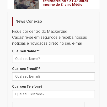
estudantes para o PAS antes
mesmo do Ensino Médio
04.08.2026
News Conexão
Como os pais podem investir
na educação dos filhos além da
Fique por dentro do Mackenzie!
escola
Cadastre-se em segundos e receba nossas
04.08.2026
notícias e novidades direto no seu e-mail.
Qual seu Nome?
*
XIII Fórum de Aprendizagem
Transformadora reúne
docentes para debater
inovação e desafios da
Qual seu E-mail?
*
educação superior
04.08.2026
Qual seu Telefone?
Professora do Mackenzie é
finalista do Prêmio Jabuti com
obra sobre ética e arquitetura
contemporânea