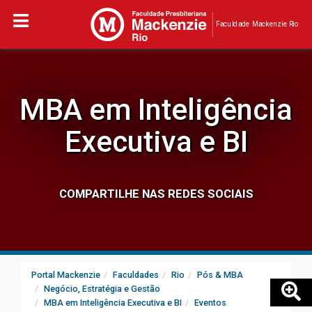
Faculdade Mackenzie Rio
MBA em Inteligência
Executiva e BI
COMPARTILHE NAS REDES SOCIAIS
Portal Mackenzie
Faculdades
Rio
Pós & MBA
Negócio, Estratégia e Gestão
MBA em Inteligência Executiva e BI
Eventos