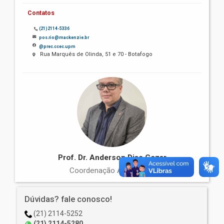
Contatos
(21)2114-5336
pos.rio@mackenzie.br
@prec.ccec.upm
Rua Marquês de Olinda, 51 e 70 - Botafogo
Prof. Dr. Anderson Dias Cezar
Coordenação Acadêmica
Dúvidas? fale conosco!
(21) 2114-5252
(21) 2114-5280