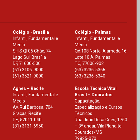
Colégio - Brasília
Colégio - Palmas
Infantil, Fundamental e
Infantil, Fundamental e
Médio
Médio
SHIS Ql 05 Chác. 74
Qd.108 Norte, Alameda 16
Lago Sul, Brasília
Lote 10 A, Palmas
DF
,
71600-500
TO
,
77006-902
(61) 2106-9000
(63) 3236-5366
(61) 3521-9000
(63) 3236-5340
Agnes – Recife
Escola Técnica Vital
Infantil, Fundamental e
Brasil – Dourados
Médio
Capacitação,
Av. Rui Barbosa, 704
Especialização e Cursos
Graças, Recife
Técnicos
PE
,
52011-040
Rua João Rosa Góes, 1760
(81) 3131-6950
– 3º andar, Vila Planalto
Dourados
/
MS
79825-070