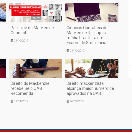
Participe do Mackenzie
Ciências Contábeis do
Connect
Mackenzie Rio supera
média brasileira em
23/10/2019
Exame de Suficiência
23/10/2019
Direito do Mackenzie
Direito mackenzista
o
recebe Selo OAB
alcança maior número de
Recomenda
aprovados na OAB
31/01/2019
26/09/2018