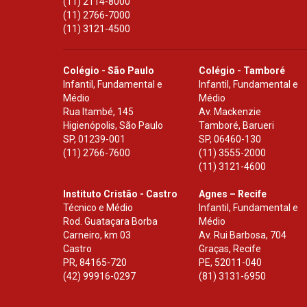
(11) 2114-8000
(11) 2766-7000
(11) 3121-4500
Colégio - São Paulo
Colégio - Tamboré
Infantil, Fundamental e
Infantil, Fundamental e
Médio
Médio
Rua Itambé, 145
Av. Mackenzie
Higienópolis, São Paulo
Tamboré, Barueri
SP
,
01239-001
SP
,
06460-130
(11) 2766-7600
(11) 3555-2000
(11) 3121-4600
Instituto Cristão - Castro
Agnes – Recife
Técnico e Médio
Infantil, Fundamental e
Rod. Guataçara Borba
Médio
Carneiro, km 03
Av. Rui Barbosa, 704
Castro
Graças, Recife
PR
,
84165-720
PE
,
52011-040
(42) 99916-0297
(81) 3131-6950