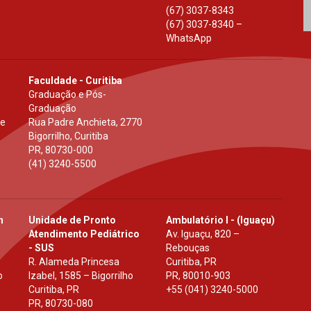
(67) 3037-8343
(67) 3037-8340 –
WhatsApp
Faculdade - Curitiba
Graduação e Pós-
Graduação
 e
Rua Padre Anchieta, 2770
Bigorrilho, Curitiba
PR
,
80730-000
(41) 3240-5500
h
Unidade de Pronto
Ambulatório I - (Iguaçu)
Atendimento Pediátrico
Av. Iguaçu, 820 –
- SUS
Rebouças
R. Alameda Princesa
Curitiba, PR
o
Izabel, 1585 – Bigorrilho
PR
,
80010-903
Curitiba, PR
+55 (041) 3240-5000
PR
,
80730-080