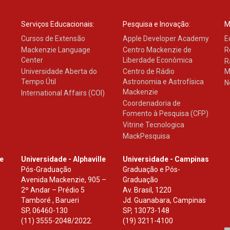
Serviços Educacionais:
Pesquisa e Inovação:
M
Cursos de Extensão
Apple Developer Academy
E
Mackenzie Language
Centro Mackenzie de
R
Center
Liberdade Econômica
R
Universidade Aberta do
Centro de Rádio
M
Tempo Útil
Astronomia e Astrofísica
N
Mackenzie
International Affairs (COI)
Coordenadoria de
Fomento à Pesquisa (CFP)
Vitrine Tecnologica
MackPesquisa
le
Universidade - Alphaville
Universidade - Campinas
Pós-Graduação
Graduação e Pós-
Avenida Mackenzie, 905 –
Graduação
2º Andar – Prédio 5
Av. Brasil, 1220
Tamboré , Barueri
Jd. Guanabara, Campinas
SP
,
06460-130
SP
,
13073-148
(11) 3555-2048/2022.
(19) 3211-4100