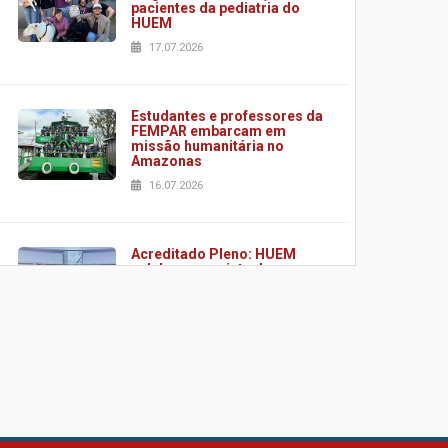
pacientes da pediatria do
HUEM
17.07.2026
Estudantes e professores da
FEMPAR embarcam em
missão humanitária no
Amazonas
16.07.2026
Acreditado Pleno: HUEM
celebra conquista de
certificação da ONA
08.07.2026
HUEM é o primeiro hospital
do Paraná a receber o
sistema de UTI's inteligentes
06.07.2026