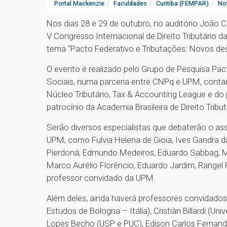
Portal Mackenzie
Faculdades
Curitiba (FEMPAR)
Not
Nos dias 28 e 29 de outubro, no auditório João 
V Congresso Internacional de Direito Tributário 
tema “Pacto Federativo e Tributações: Novos des
O evento é realizado pelo Grupo de Pesquisa Pact
Sociais, numa parceria entre CNPq e UPM, cont
Núcleo Tributário, Tax & Accounting League e do
patrocínio da Academia Brasileira de Direito Tribut
Serão diversos especialistas que debaterão o ass
UPM, como Fulvia Helena de Gioia, Ives Gandra da
Pierdoná, Edmundo Medeiros, Eduardo Sabbag, Mar
Marco Aurélio Florêncio, Eduardo Jardim, Rangel 
professor convidado da UPM.
Além deles, ainda haverá professores convidados
Estudos de Bologna – Itália), Cristiàn Billardi (U
Lopes Becho (USP e PUC), Edison Carlos Fernand