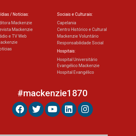
ídias / Notícias:
Sociais e Culturais:
Banco de Multitecidos do
HUEM recebe visita de
ditora Mackenzie
Capelania
referência mundial em
evista Mackenzie
Centro Histórico e Cultural
transplante de tecidos
ádio e TV Web
Mackenzie Voluntário
03.07.2026
ackenzie
Responsabilidade Social
otícias
Hospitais:
Pós-Asco: evento do HUEM
Hospital Universitário
debate novidades sobre
Evangélico Mackenzie
estudos e tratamentos
contra o câncer
Hospital Evangélico
23.06.2026
#mackenzie1870
MackPesquisa 2026
prorroga inscrições até 14
de agosto
15.06.2026