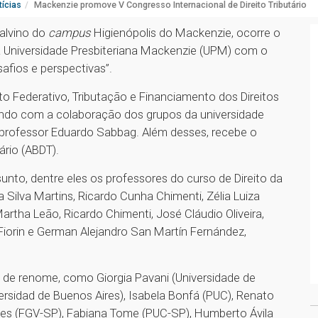
ícias
Mackenzie promove V Congresso Internacional de Direito Tributário
Calvino do
campus
Higienópolis do Mackenzie, ocorre o
da Universidade Presbiteriana Mackenzie (UPM) com o
afios e perspectivas”.
o Federativo, Tributação e Financiamento dos Direitos
ando com a colaboração dos grupos da universidade
 professor Eduardo Sabbag. Além desses, recebe o
ário (ABDT).
unto, dentre eles os professores do curso de Direito da
 Silva Martins, Ricardo Cunha Chimenti, Zélia Luiza
tha Leão, Ricardo Chimenti, José Cláudio Oliveira,
Fiorin e German Alejandro San Martín Fernández,
 de renome, como Giorgia Pavani (Universidade de
niversidad de Buenos Aires), Isabela Bonfá (PUC), Renato
es (FGV-SP), Fabiana Tome (PUC-SP), Humberto Ávila