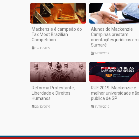
Mackenzie é campeão do
Alunos do Mackenzie
Tax Moot Brazilian
Campinas prestam
Competition
orientações jurídicas em
Sumaré
12/11/2019
24/10/2019
Reforma Protestante,
RUF 2019: Mackenzie é
Liberdade e Direitos
melhor universidade nã
Humanos
pública de SP
22/10/2019
11/10/2019