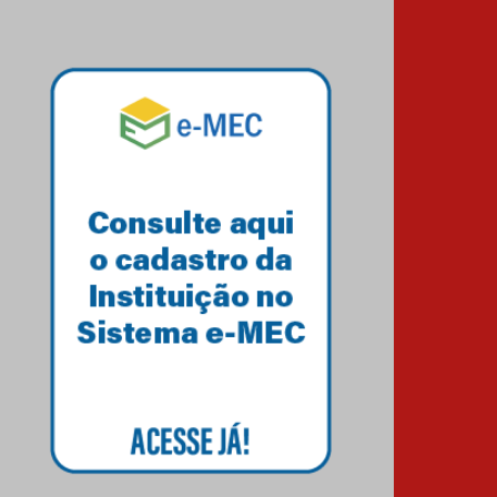
HUEM recebe certificação
Ouro do programa
Segurança em Alta da
Unimed Curitiba
12.06.2026