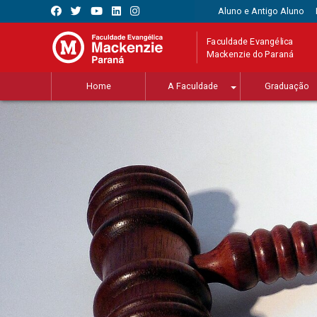
Aluno e Antigo Aluno
Faculdade Evangélica
Mackenzie do Paraná
Home
A Faculdade
Graduação