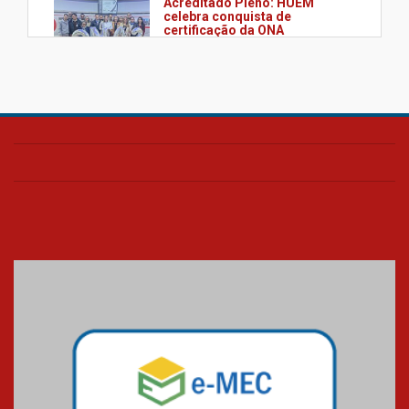
Acreditado Pleno: HUEM
celebra conquista de
certificação da ONA
08.07.2026
HUEM é o primeiro hospital do
Paraná a receber o sistema de
UTI's inteligentes
06.07.2026
Banco de Multitecidos do
HUEM recebe visita de
referência mundial em
transplante de tecidos
03.07.2026
Pós-Asco: evento do HUEM
debate novidades sobre
estudos e tratamentos contra
o câncer