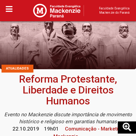
Faculdade Evangélica
Mackenzie do Paraná
ATUALIDADES
Reforma Protestante,
Liberdade e Direitos
Humanos
Evento no Mackenzie discute importância de movimento
histórico e religioso em garantias humanas
22.10.2019
19h01
Comunicação - Marketing