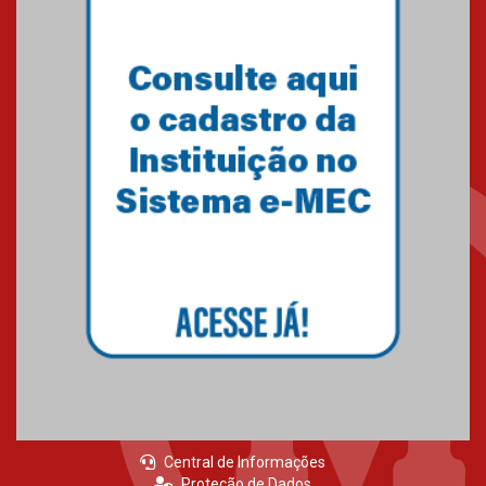
23.06.2026
MackPesquisa 2026 prorroga
inscrições até 14 de agosto
15.06.2026
HUEM recebe certificação Ouro
do programa Segurança em
Alta da Unimed Curitiba
12.06.2026
Central de Informações
Proteção de Dados