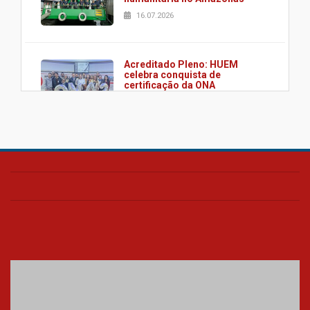
16.07.2026
Acreditado Pleno: HUEM
celebra conquista de
certificação da ONA
08.07.2026
HUEM é o primeiro hospital do
Paraná a receber o sistema de
UTI's inteligentes
06.07.2026
Banco de Multitecidos do
HUEM recebe visita de
referência mundial em
transplante de tecidos
03.07.2026