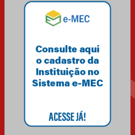
Pós-Asco: evento do HUEM
debate novidades sobre
estudos e tratamentos contra
o câncer
23.06.2026
MackPesquisa 2026 prorroga
inscrições até 14 de agosto
15.06.2026
HUEM recebe certificação Ouro
do programa Segurança em
Alta da Unimed Curitiba
12.06.2026