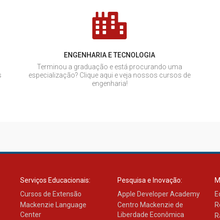
ENGENHARIA E TECNOLOGIA
Terminou a graduação e está procurando uma
s
especialização? Clique aqui e veja nossos cursos de
engenharia!
Serviços Educacionais:
Pesquisa e Inovação:
M
Cursos de Extensão
Apple Developer Academy
E
Mackenzie Language
Centro Mackenzie de
R
Center
Liberdade Econômica
R