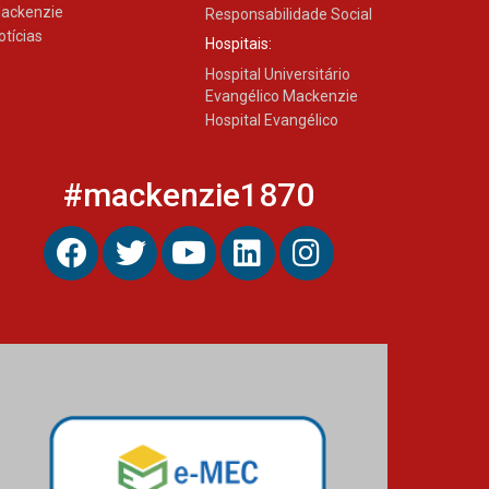
ackenzie
Responsabilidade Social
otícias
Hospitais:
Hospital Universitário
Evangélico Mackenzie
Hospital Evangélico
#mackenzie1870