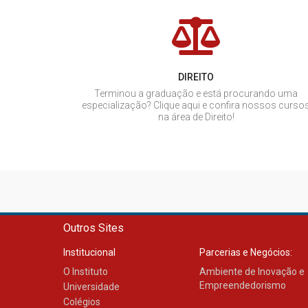
DIREITO
Terminou a graduação e está procurando uma
especialização? Clique aqui e confira nossos curso
na área de Direito!
Outros Sites
Institucional
Parcerias e Negócios:
O Instituto
Ambiente de Inovação e
Empreendedorismo
Universidade
Colégios