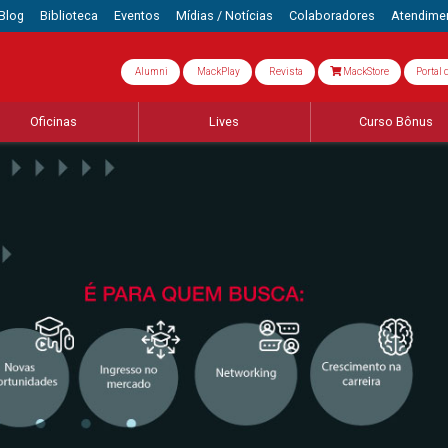
Blog
Biblioteca
Eventos
Mídias / Notícias
Colaboradores
Atendime
Alumni
MackPlay
Revista
MackStore
Portal 
Oficinas
Lives
Curso Bônus