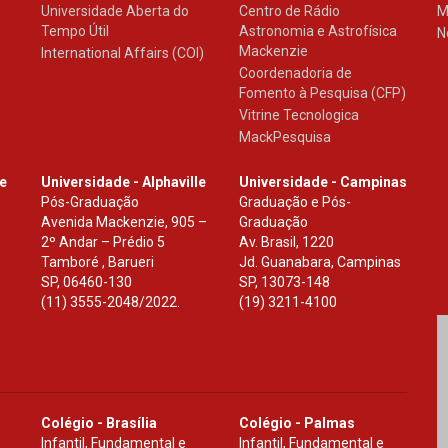
Universidade Aberta do
Centro de Rádio
M
Tempo Útil
Astronomia e Astrofísica
N
Mackenzie
International Affairs (COI)
Coordenadoria de
Fomento à Pesquisa (CFP)
Vitrine Tecnologica
MackPesquisa
le
Universidade - Alphaville
Universidade - Campinas
Pós-Graduação
Graduação e Pós-
Avenida Mackenzie, 905 –
Graduação
2º Andar – Prédio 5
Av. Brasil, 1220
Tamboré , Barueri
Jd. Guanabara, Campinas
SP
,
06460-130
SP
,
13073-148
(11) 3555-2048/2022.
(19) 3211-4100
Colégio - Brasília
Colégio - Palmas
Infantil, Fundamental e
Infantil, Fundamental e