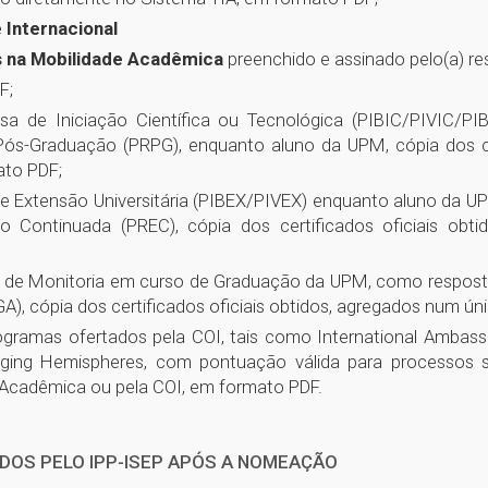
 Internacional
s na Mobilidade Acadêmica
preenchido e assinado pelo(a) r
F;
sa de Iniciação Científica ou Tecnológica (PIBIC/PIVIC/P
Pós-Graduação (PRPG), enquanto aluno da UPM, cópia dos cer
to PDF;
de Extensão Universitária (PIBEX/PIVEX) enquanto aluno da 
o Continuada (PREC), cópia dos certificados oficiais obt
e de Monitoria em curso de Graduação da UPM, como resposta
), cópia dos certificados oficiais obtidos, agregados num 
gramas ofertados pela COI, tais como International Ambassa
ing Hemispheres, com pontuação válida para processos sel
e Acadêmica ou pela COI, em formato PDF.
DOS PELO IPP-ISEP APÓS A NOMEAÇÃO