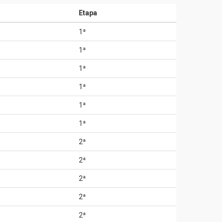
Etapa
1ª
1ª
1ª
1ª
1ª
1ª
2ª
2ª
2ª
2ª
2ª