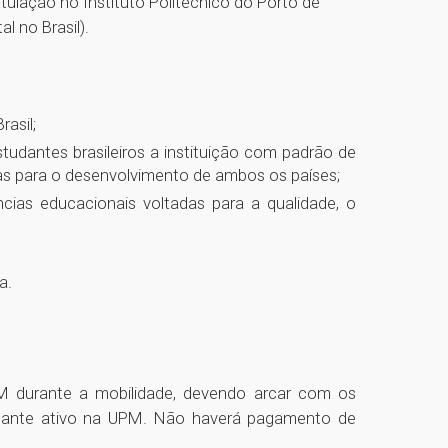
itulação no Instituto Politécnico do Porto de
l no Brasil).
asil;
studantes brasileiros a instituição com padrão de
cas para o desenvolvimento de ambos os países;
cias educacionais voltadas para a qualidade, o
a.
M durante a mobilidade, devendo arcar com os
tudante ativo na UPM. Não haverá pagamento de