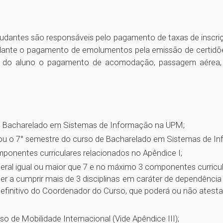
dantes são responsáveis pelo pagamento de taxas de inscrição
ante o pagamento de emolumentos pela emissão de certidõe
de do aluno o pagamento de acomodação, passagem aérea, 
de Bacharelado em Sistemas de Informação na UPM;
 ou o 7° semestre do curso de Bacharelado em Sistemas de I
onentes curriculares relacionados no Apêndice I;
ral igual ou maior que 7 e no máximo 3 componentes curricul
r a cumprir mais de 3 disciplinas em caráter de dependência 
efinitivo do Coordenador do Curso, que poderá ou não atesta
 de Mobilidade Internacional (Vide Apêndice III);