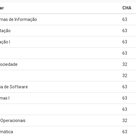
ar
CHA
mas de Informação
63
tação
63
ção I
63
63
Sociedade
32
32
ia de Software
63
mas I
63
63
 Operacionais
32
mática
63