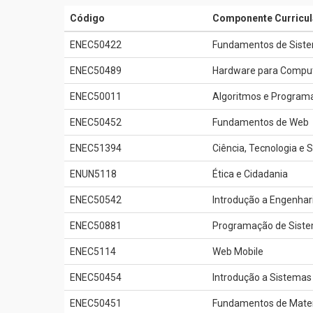
Código
Componente Curricul
ENEC50422
Fundamentos de Siste
ENEC50489
Hardware para Compu
ENEC50011
Algoritmos e Programa
ENEC50452
Fundamentos de Web
ENEC51394
Ciência, Tecnologia e 
ENUN5118
Ética e Cidadania
ENEC50542
Introdução a Engenhar
ENEC50881
Programação de Siste
ENEC5114
Web Mobile
ENEC50454
Introdução a Sistemas
ENEC50451
Fundamentos de Mate