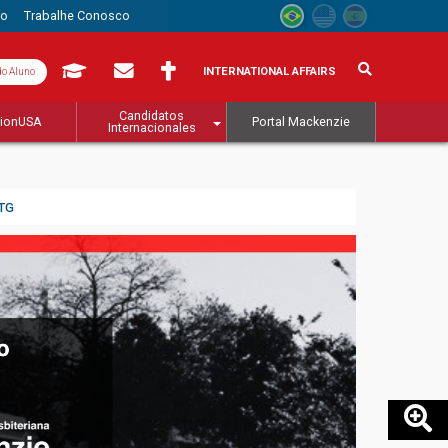
to
Trabalhe Conosco
INTERNATIONAL AFFAIRS
do Aluno
Candidatos
tionUSA
Portal Mackenzie
Internacionales
STG