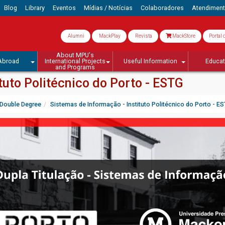
Blog
Library
Eventos
Mídias / Notícias
Colaboradores
Atendimen
Alumni
MackPlay
Revista
MackStore
Portal 
About MPU's
Abroad
International Projects
Useful Information
Educa
and Programs
tuto Politécnico do Porto - ESTG
Double Degree
Sistemas de Informação - Instituto Politécnico do Porto - E