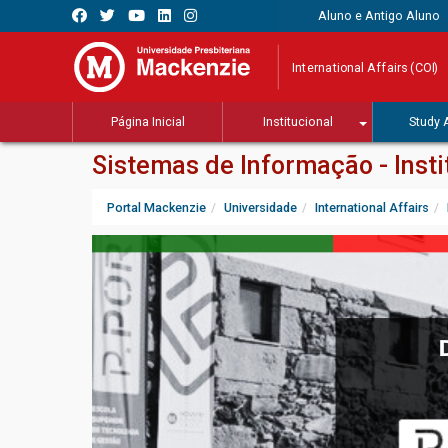
Aluno e Antigo Aluno
International Affairs (COI)
Página Inicial
Institucional
Study 
Sistemas de Informação - Insti
Portal Mackenzie
Universidade
International Affairs