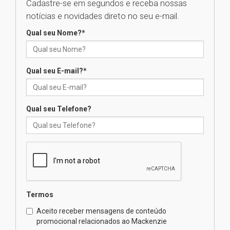
Cadastre-se em segundos e receba nossas
04.08.2026
notícias e novidades direto no seu e-mail.
Qual seu Nome?
*
XIII Fórum de Aprendizagem
Transformadora reúne
docentes para debater
inovação e desafios da
Qual seu E-mail?
*
educação superior
04.08.2026
Qual seu Telefone?
Professora do Mackenzie é
finalista do Prêmio Jabuti com
obra sobre ética e arquitetura
contemporânea
04.08.2026
Semana Internacional
Termos
Mackenzie promove parcerias
internacionais
Aceito receber mensagens de conteúdo
promocional relacionados ao Mackenzie
03.08.2026