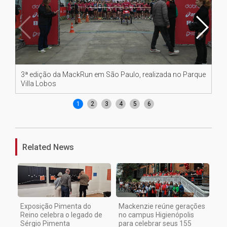
3ª edição da MackRun em São Paulo, realizada no Parque
Co
Villa Lobos
1
2
3
4
5
6
Related News
Exposição Pimenta do
Mackenzie reúne gerações
Reino celebra o legado de
no campus Higienópolis
Sérgio Pimenta
para celebrar seus 155