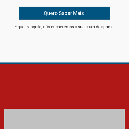
Oncologista do HUEM ressalta
importância da prevenção e
diagnóstico precoce do câncer
Fique tranquilo, não encheremos a sua caixa de spam!
de pulmão
03.08.2026