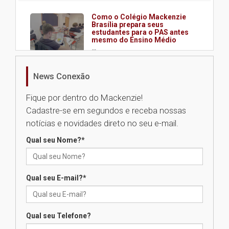
Como o Colégio Mackenzie
Brasília prepara seus
estudantes para o PAS antes
mesmo do Ensino Médio
04.08.2026
News Conexão
Como os pais podem investir
na educação dos filhos além da
Fique por dentro do Mackenzie!
escola
Cadastre-se em segundos e receba nossas
04.08.2026
notícias e novidades direto no seu e-mail.
Qual seu Nome?
*
XIII Fórum de Aprendizagem
Transformadora reúne
docentes para debater
inovação e desafios da
Qual seu E-mail?
*
educação superior
04.08.2026
Qual seu Telefone?