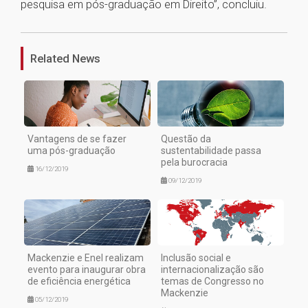
pesquisa em pós-graduação em Direito”, concluiu.
1
Related News
Vantagens de se fazer
Questão da
uma pós-graduação
sustentabilidade passa
pela burocracia
16/12/2019
09/12/2019
Mackenzie e Enel realizam
Inclusão social e
evento para inaugurar obra
internacionalização são
de eficiência energética
temas de Congresso no
Mackenzie
05/12/2019