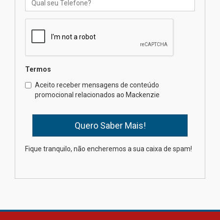
Professora do Mackenzie é
finalista do Prêmio Jabuti com
obra sobre ética e arquitetura
contemporânea
04.08.2026
Semana Internacional
Termos
Mackenzie promove parcerias
internacionais
Aceito receber mensagens de conteúdo
promocional relacionados ao Mackenzie
03.08.2026
Oncologista do HUEM ressalta
importância da prevenção e
diagnóstico precoce do câncer
Fique tranquilo, não encheremos a sua caixa de spam!
de pulmão
03.08.2026