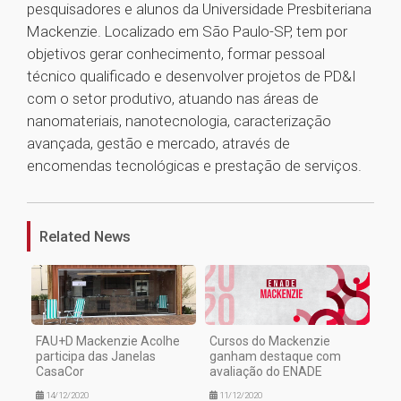
pesquisadores e alunos da Universidade Presbiteriana
Mackenzie. Localizado em São Paulo-SP, tem por
objetivos gerar conhecimento, formar pessoal
técnico qualificado e desenvolver projetos de PD&I
com o setor produtivo, atuando nas áreas de
nanomateriais, nanotecnologia, caracterização
avançada, gestão e mercado, através de
encomendas tecnológicas e prestação de serviços.
1
Related News
FAU+D Mackenzie Acolhe
Cursos do Mackenzie
participa das Janelas
ganham destaque com
CasaCor
avaliação do ENADE
14/12/2020
11/12/2020