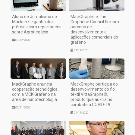
Aluna de Jornalismo do
MackGraphe e The
Mackenzie ganha dois
Graphene Council firmam
prêmios com reportagens
parceria de
sobre Agronegócio
desenvolvimento e
aplicações comerciais do
03/12/2020
grafeno
24/11/2020
MackGraphe anuncia
MackGraphe participa do
cooperação tecnológica
desenvolvimento do fio
com a MCK Grafeno na
têxtil VittaGraphe®,
área de nanotecnologia
produto que auxilia no
combate à COVID-19
05/11/2020
04/11/2020