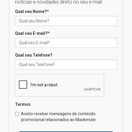
notícias e novidades direto no seu e-mail.
realizará nova edição da Feira
EducationUSA
Qual seu Nome?
*
05.08.2026
Qual seu E-mail?
*
Seminário discute desafios
das novas tecnologias em
sistemas solares residenciais
04.08.2026
Qual seu Telefone?
Mackenzie recepciona os
calouros do segundo semestre
de 2026
04.08.2026
Termos
Como o Colégio Mackenzie
Brasília prepara seus
Aceito receber mensagens de conteúdo
estudantes para o PAS antes
promocional relacionados ao Mackenzie
mesmo do Ensino Médio
04.08.2026