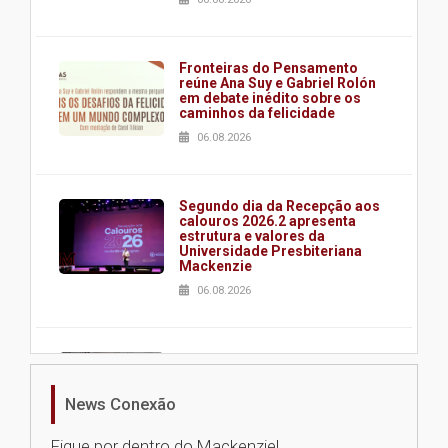
Fronteiras do Pensamento
reúne Ana Suy e Gabriel Rolón
em debate inédito sobre os
caminhos da felicidade
06.08.2026
Segundo dia da Recepção aos
calouros 2026.2 apresenta
estrutura e valores da
Universidade Presbiteriana
Mackenzie
06.08.2026
Nova apresentação do Centro
de Música Brasileira
homenageia artista brasileira
News Conexão
05.08.2026
Fique por dentro do Mackenzie!