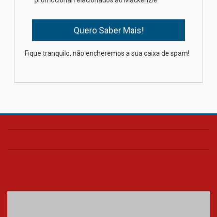
promocional relacionados ao Mackenzie
mesmo do Ensino Médio
04.08.2026
Como os pais podem investir
Fique tranquilo, não encheremos a sua caixa de spam!
na educação dos filhos além da
escola
04.08.2026