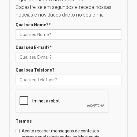
Cadastre-se em segundos e receba nossas
Universidade Mackenzie
notícias e novidades direto no seu e-mail.
realizará nova edição da Feira
EducationUSA
Qual seu Nome?
*
05.08.2026
Qual seu E-mail?
*
Seminário discute desafios
das novas tecnologias em
sistemas solares residenciais
04.08.2026
Qual seu Telefone?
Mackenzie recepciona os
calouros do segundo semestre
de 2026
04.08.2026
Termos
Como o Colégio Mackenzie
Brasília prepara seus
Aceito receber mensagens de conteúdo
estudantes para o PAS antes