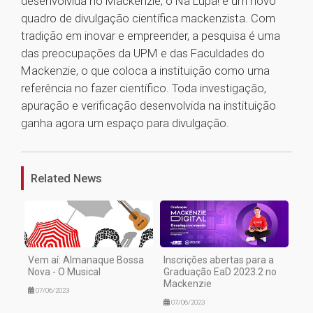
desenvolvida no Mackenzie, o Na Lupa! é um novo
quadro de divulgação científica mackenzista. Com
tradição em inovar e empreender, a pesquisa é uma
das preocupações da UPM e das Faculdades do
Mackenzie, o que coloca a instituição como uma
referência no fazer científico. Toda investigação,
apuração e verificação desenvolvida na instituição
ganha agora um espaço para divulgação.
1
Related News
Vem aí: Almanaque Bossa
Inscrições abertas para a
Nova - O Musical
Graduação EaD 2023.2 no
Mackenzie
07/06/2023
07/06/2023