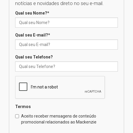
notícias e novidades direto no seu e-mail.
realizará nova edição da Feira
EducationUSA
Qual seu Nome?
*
05.08.2026
Qual seu E-mail?
*
Seminário discute desafios
das novas tecnologias em
sistemas solares residenciais
04.08.2026
Qual seu Telefone?
Mackenzie recepciona os
calouros do segundo semestre
de 2026
04.08.2026
Termos
Como o Colégio Mackenzie
Brasília prepara seus
Aceito receber mensagens de conteúdo
estudantes para o PAS antes
promocional relacionados ao Mackenzie
mesmo do Ensino Médio
04.08.2026