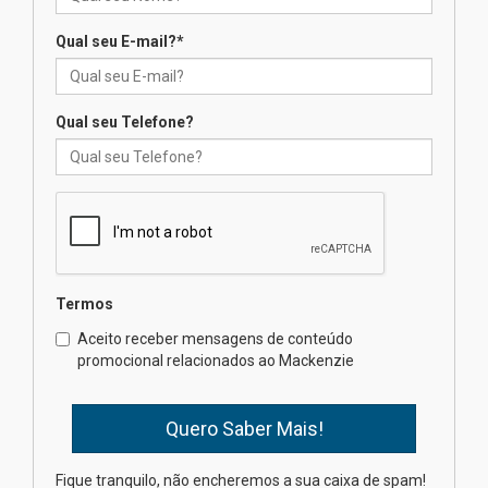
Qual seu E-mail?
*
Seminário discute desafios
das novas tecnologias em
sistemas solares residenciais
04.08.2026
Qual seu Telefone?
Mackenzie recepciona os
calouros do segundo semestre
de 2026
04.08.2026
Termos
Como o Colégio Mackenzie
Brasília prepara seus
Aceito receber mensagens de conteúdo
estudantes para o PAS antes
promocional relacionados ao Mackenzie
mesmo do Ensino Médio
04.08.2026
Como os pais podem investir
Fique tranquilo, não encheremos a sua caixa de spam!
na educação dos filhos além da