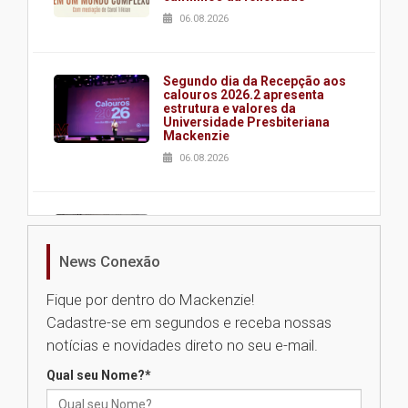
06.08.2026
Segundo dia da Recepção aos
calouros 2026.2 apresenta
estrutura e valores da
Universidade Presbiteriana
Mackenzie
06.08.2026
Nova apresentação do Centro
de Música Brasileira
homenageia artista brasileira
News Conexão
05.08.2026
Fique por dentro do Mackenzie!
Cadastre-se em segundos e receba nossas
Universidade Mackenzie
notícias e novidades direto no seu e-mail.
realizará nova edição da Feira
EducationUSA
Qual seu Nome?
*
05.08.2026